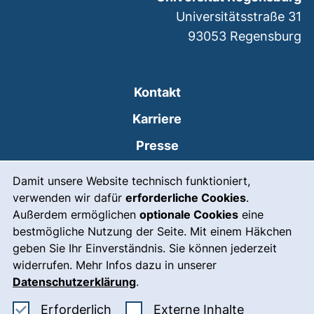
Universitätsstraße 31
93053
Regensburg
Kontakt
Karriere
Presse
Cookie-Hinweis
(externer Link, öffnet
Intranet
Damit unsere Website technisch funktioniert,
verwenden wir dafür
erforderliche Cookies
.
Leichte Sprache
Außerdem ermöglichen
optionale Cookies
eine
Gebärdensprache
bestmögliche Nutzung der Seite. Mit einem Häkchen
geben Sie Ihr Einverständnis. Sie können jederzeit
(externer Link, öffnet
Notfall
widerrufen. Mehr Infos dazu in unserer
Impressum
Datenschutzerklärung
.
Barrierefreiheit
Erforderliche Cookies akzeptieren
: Externe In
Erforderlich
Externe Inhalte