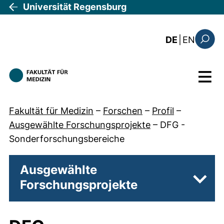
Direkt zum Inhalt
Universität Regensburg
: the c
DE
|
EN
Suchfo
Menü
Fakultät für Medizin
–
Forschen
–
Profil
–
Ausgewählte Forschungsprojekte
–
DFG -
Sonderforschungsbereiche
Ausgewählte
Forschungsprojekte
Unter