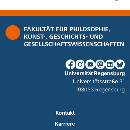
nach ob
unsere Facebook-Seite (ex
unsere Instagram-Seit
unsere YouTube-Se
unsere Mastod
unsere Lin
unsere
Universität Regensburg
Universitätsstraße 31
93053
Regensburg
Kontakt
Karriere