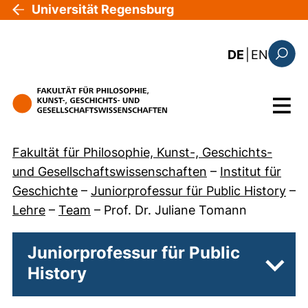
Direkt zum Inhalt
Universität Regensburg
: this 
DE
|
EN
Suchfo
Menü
Fakultät für Philosophie, Kunst-, Geschichts-
und Gesellschaftswissenschaften
–
Institut für
Geschichte
–
Juniorprofessur für Public History
–
Lehre
–
Team
–
Prof. Dr. Juliane Tomann
Juniorprofessur für Public
History
Unter