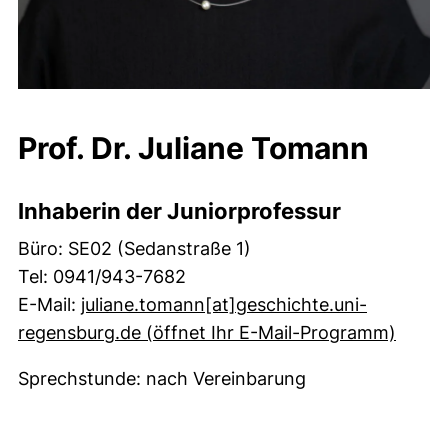
Prof. Dr. Juliane Tomann
Inhaberin der Juniorprofessur
Büro: SE02 (Sedanstraße 1)
Tel: 0941/943-7682
E-Mail:
juliane.tomann[at]geschichte.uni-
(exter
regensburg.de (öffnet Ihr E-Mail-Programm)
Sprechstunde: nach Vereinbarung