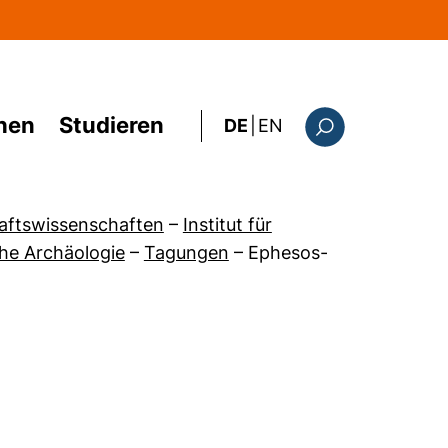
hen
Studieren
: the current page i
DE
|
EN
Suchformular
haftswissenschaften
–
Institut für
che Archäologie
–
Tagungen
–
Ephesos-