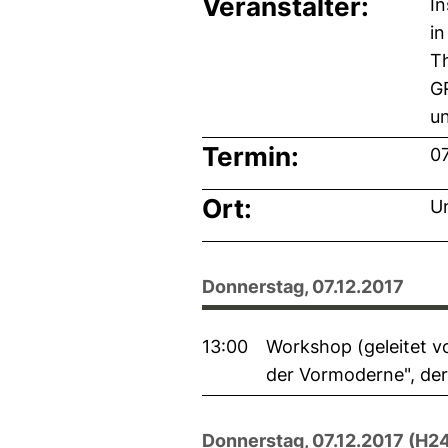
Veranstalter:
In
i
T
GR
un
Termin:
07
Ort:
Un
Donnerstag, 07.12.2017
13:00
Workshop (geleitet v
der Vormoderne", der
Donnerstag, 07.12.2017 (H2