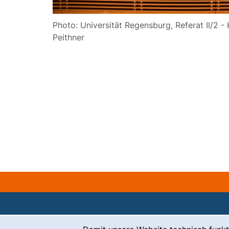
Photo: Universität Regensburg, Referat II/2 -
Peithner
Cookie-Hinweis