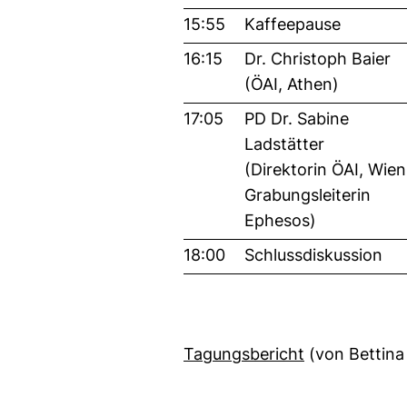
15:55
Kaffeepause
16:15
Dr. Christoph Baier
(ÖAI, Athen)
17:05
PD Dr. Sabine
Ladstätter
(Direktorin ÖAI, Wien
Grabungsleiterin
Ephesos)
18:00
Schlussdiskussion
(öffnet neues 
Tagungsbericht
(von Bettina