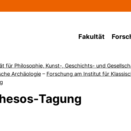
Direkt zum Inhalt
Fakultät
Forsc
ät für Philosophie, Kunst-, Geschichts- und Gesellsc
sche Archäologie
–
Forschung am Institut für Klassis
g
hesos-Tagung
von Projekte