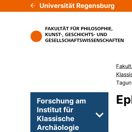
Universität Regensburg
Fakult
Klassi
Tagun
Ep
Forschung am
Institut für
Klassische
Unterseiten 
Archäologie