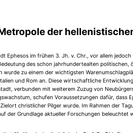
Metropole der hellenistische
t Ephesos im frühen 3. Jh. v. Chr., vor allem jedoc
e Bedeutung des schon jahrhundertealten politischen,
n wurde zu einem der wichtigsten Warenumschlagplä
s Italien und Rom an. Diese wirtschaftliche Entwicklu
stadt, verbunden mit weiterem Zuzug von Neubürger
ngswachstum, schufen Voraussetzungen dafür, dass E
Zielort christlicher Pilger wurde. Im Rahmen der Tag
auf der Grundlage aktueller Forschungen beleuchtet 