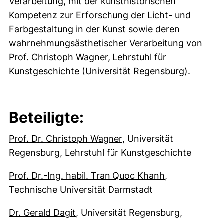
Verarbeitung, mit der kunsthistorischen
Kompetenz zur Erforschung der Licht- und
Farbgestaltung in der Kunst sowie deren
wahrnehmungsästhetischer Verarbeitung von
Prof. Christoph Wagner, Lehrstuhl für
Kunstgeschichte (Universität Regensburg).
Beteiligte:
(öffnet Ihr E-Mail-Pro
Prof. Dr. Christoph Wagner
, Universität
Regensburg, Lehrstuhl für Kunstgeschichte
(öffnet Ihr E
Prof. Dr.-Ing. habil. Tran Quoc Khanh
,
Technische Universität Darmstadt
(öffnet Ihr E-Mail-Programm)
Dr. Gerald Dagit
, Universität Regensburg,