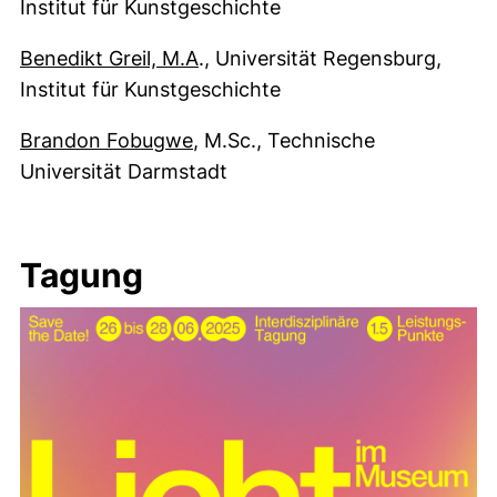
Institut für Kunstgeschichte
(öffnet Ihr E-Mail-Programm)
Benedikt Greil, M.A
., Universität Regensburg,
Institut für Kunstgeschichte
(öffnet Ihr E-Mail-Programm)
Brandon Fobugwe
, M.Sc., Technische
Universität Darmstadt
Tagung