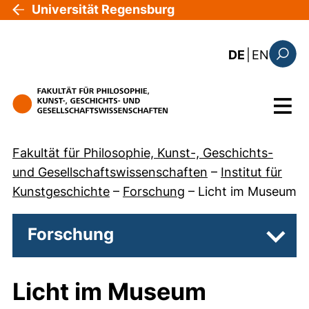
Direkt zum Inhalt
Universität Regensburg
: the c
DE
|
EN
Suchfo
Menü
Fakultät für Philosophie, Kunst-, Geschichts-
und Gesellschaftswissenschaften
–
Institut für
Kunstgeschichte
–
Forschung
–
Licht im Museum
Forschung
Unter
Licht im Museum