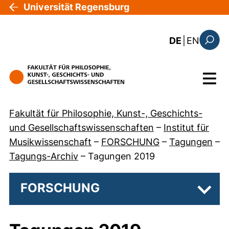
Direkt zum Inhalt
Universität Regensburg
: the c
DE
|
EN
Suchfo
Menü
Fakultät für Philosophie, Kunst-, Geschichts-
und Gesellschaftswissenschaften
–
Institut für
Musikwissenschaft
–
FORSCHUNG
–
Tagungen
–
Tagungs-Archiv
–
Tagungen 2019
FORSCHUNG
Unter