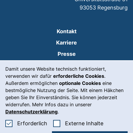
93053
Regensburg
Kontakt
Karriere
Presse
Cookie-Hinweis
(externer Link, öffnet
Intranet
Damit unsere Website technisch funktioniert,
verwenden wir dafür
erforderliche Cookies
.
Leichte Sprache
Außerdem ermöglichen
optionale Cookies
eine
Gebärdensprache
bestmögliche Nutzung der Seite. Mit einem Häkchen
geben Sie Ihr Einverständnis. Sie können jederzeit
(externer Link, öffnet
Notfall
widerrufen. Mehr Infos dazu in unserer
Impressum
Datenschutzerklärung
.
Barrierefreiheit
Erforderliche Cookies akzeptieren
: Externe In
Erforderlich
Externe Inhalte
Datenschutz