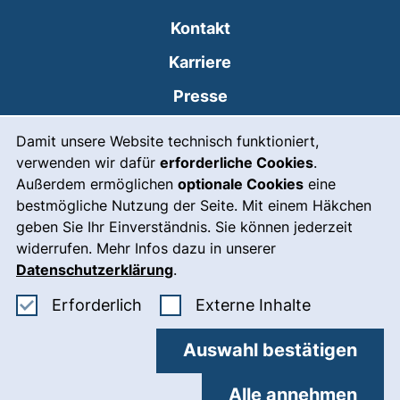
Kontakt
Karriere
Presse
Cookie-Hinweis
(externer Link, öffnet
Intranet
Damit unsere Website technisch funktioniert,
verwenden wir dafür
erforderliche Cookies
.
Leichte Sprache
Außerdem ermöglichen
optionale Cookies
eine
Gebärdensprache
bestmögliche Nutzung der Seite. Mit einem Häkchen
geben Sie Ihr Einverständnis. Sie können jederzeit
(externer Link, öffnet
Notfall
widerrufen. Mehr Infos dazu in unserer
Impressum
Datenschutzerklärung
.
Barrierefreiheit
Erforderliche Cookies akzeptieren
: Externe In
Erforderlich
Externe Inhalte
Datenschutz
Auswahl bestätigen
Cookie-Einstellungen
Alle annehmen