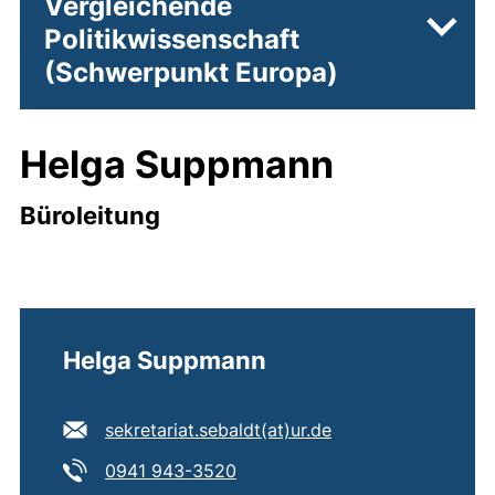
Vergleichende
Politikwissenschaft
Unter
(Schwerpunkt Europa)
Helga Suppmann
Büroleitung
Helga Suppmann
E-Mail Adresse:
(öffnet Ihr E-Mail
sekretariat.sebaldt​(at)​ur.de
Tel:
(startet einen Telefonanruf, we
0941 943-3520