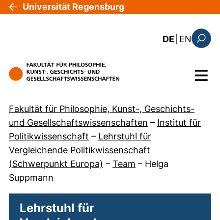
Direkt zum Inhalt
Universität Regensburg
: this 
DE
|
EN
Suchfo
Menü
Fakultät für Philosophie, Kunst-, Geschichts-
und Gesellschaftswissenschaften
–
Institut für
Politikwissenschaft
–
Lehrstuhl für
Vergleichende Politikwissenschaft
(Schwerpunkt Europa)
–
Team
–
Helga
Suppmann
Lehrstuhl für