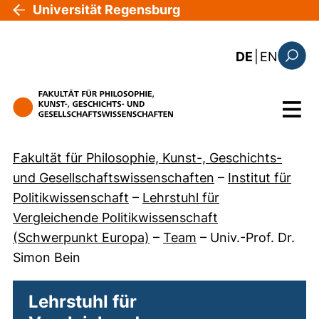
Direkt zum Inhalt
Universität Regensburg
: this 
DE
|
EN
Suchfo
Menü
Fakultät für Philosophie, Kunst-, Geschichts-
und Gesellschaftswissenschaften
–
Institut für
Politikwissenschaft
–
Lehrstuhl für
Vergleichende Politikwissenschaft
(Schwerpunkt Europa)
–
Team
–
Univ.-Prof. Dr.
Simon Bein
Lehrstuhl für