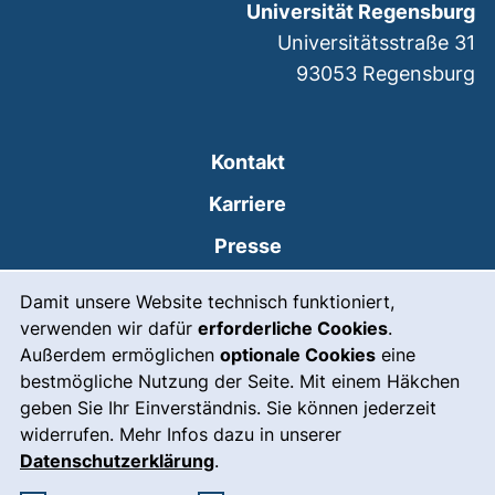
Universität Regensburg
Universitätsstraße 31
93053
Regensburg
Kontakt
Karriere
Presse
Cookie-Hinweis
(externer Link, öffnet
Intranet
Damit unsere Website technisch funktioniert,
verwenden wir dafür
erforderliche Cookies
.
Leichte Sprache
Außerdem ermöglichen
optionale Cookies
eine
Gebärdensprache
bestmögliche Nutzung der Seite. Mit einem Häkchen
geben Sie Ihr Einverständnis. Sie können jederzeit
(externer Link, öffnet
Notfall
widerrufen. Mehr Infos dazu in unserer
Impressum
Datenschutzerklärung
.