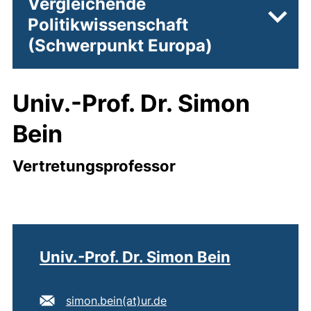
Vergleichende
Politikwissenschaft
Unter
(Schwerpunkt Europa)
Univ.-Prof. Dr. Simon
Bein
Vertretungsprofessor
Univ.-Prof. Dr. Simon Bein
E-Mail Adresse:
(öffnet Ihr E-Mail-Program
simon.bein​(at)​ur.de