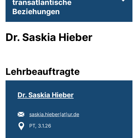
transatlantische
Unter
Beziehungen
Dr. Saskia Hieber
Lehrbeauftragte
Dr. Saskia Hieber
E-Mail Adresse:
(öffnet Ihr E-Mail-Progr
saskia.hieber​(at)​ur.de
Standort:
PT, 3.1.26