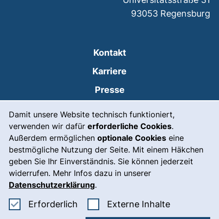
93053
Regensburg
Kontakt
Karriere
Presse
Cookie-Hinweis
(externer Link, öffnet
Intranet
Damit unsere Website technisch funktioniert,
verwenden wir dafür
erforderliche Cookies
.
Leichte Sprache
Außerdem ermöglichen
optionale Cookies
eine
Gebärdensprache
bestmögliche Nutzung der Seite. Mit einem Häkchen
geben Sie Ihr Einverständnis. Sie können jederzeit
(externer Link, öffnet
Notfall
widerrufen. Mehr Infos dazu in unserer
Impressum
Datenschutzerklärung
.
Barrierefreiheit
Erforderliche Cookies akzeptieren
: Externe In
Erforderlich
Externe Inhalte