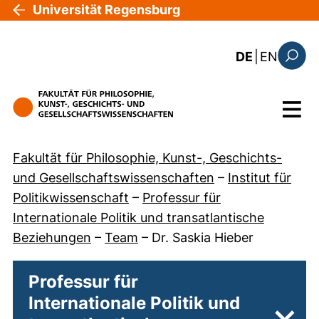
Direkt zum Inhalt
Universität Regensburg
: this 
DE
|
EN
Suchfo
Menü
Fakultät für Philosophie, Kunst-, Geschichts-
und Gesellschaftswissenschaften
–
Institut für
Politikwissenschaft
–
Professur für
Internationale Politik und transatlantische
Beziehungen
–
Team
–
Dr. Saskia Hieber
Professur für
Internationale Politik und