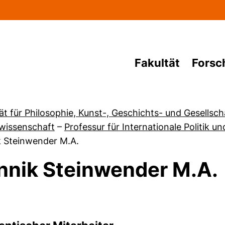
Direkt zum Inhalt
Fakultät
Forsc
ät für Philosophie, Kunst-, Geschichts- und Gesellsc
kwissenschaft
–
Professur für Internationale Politik 
k Steinwender M.A.
nnik Steinwender M.A.
von Aktuelles