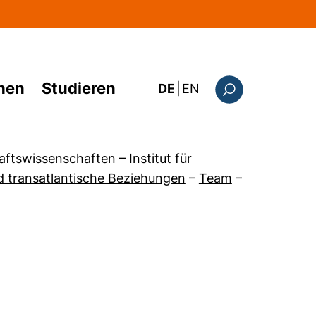
hen
Studieren
: the current page i
DE
|
EN
Suchformular
haftswissenschaften
–
Institut für
und transatlantische Beziehungen
–
Team
–