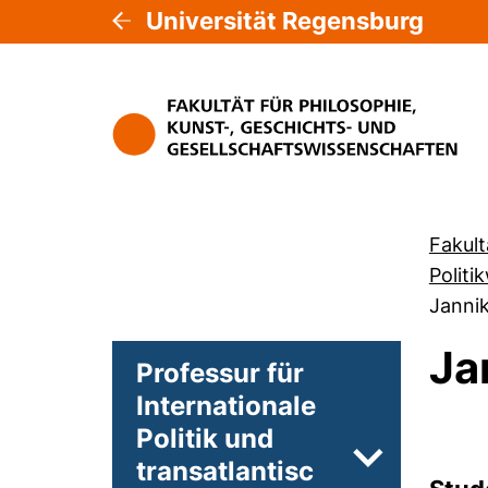
Universität Regensburg
Fakult
Politi
Janni
Ja
Professur für
Internationale
Politik und
transatlantisc
Unterseiten 