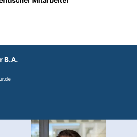
entischer Mitarbeiter
r B.A.
(öffnet Ihr E-Mail-Programm)
ur.de
t einen Telefonanruf, wenn Ihr Gerät dies zulässt)