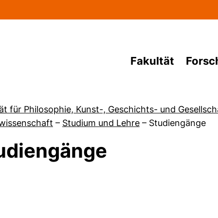
Direkt zum Inhalt
Fakultät
Forsc
ät für Philosophie, Kunst-, Geschichts- und Gesellsc
kwissenschaft
–
Studium und Lehre
–
Studiengänge
udiengänge
von Studieninteressierte