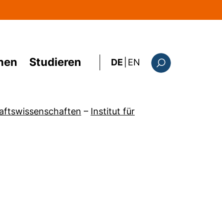
hen
Studieren
: this page in Englis
DE
|
EN
Suchformular
haftswissenschaften
–
Institut für