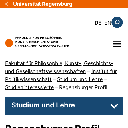
Direkt zum Inhalt
Universität Regensburg
: the c
DE
|
EN
Suchfo
Menü
Fakultät für Philosophie, Kunst-, Geschichts-
und Gesellschaftswissenschaften
–
Institut für
Politikwissenschaft
–
Studium und Lehre
–
Studieninteressierte
–
Regensburger Profil
Studium und Lehre
Unter