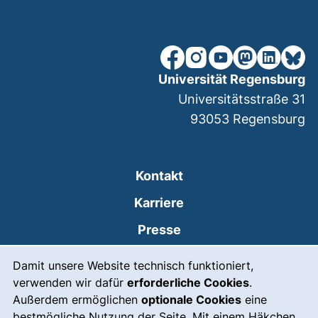
unsere Facebook-Seite (ex
unsere Instagram-Seit
unsere YouTube-Se
unsere Mastod
unsere Lin
unsere
Universität Regensburg
Universitätsstraße 31
93053
Regensburg
Kontakt
Karriere
Presse
Cookie-Hinweis
(externer Link, öffnet
Intranet
Damit unsere Website technisch funktioniert,
verwenden wir dafür
erforderliche Cookies
.
Leichte Sprache
Außerdem ermöglichen
optionale Cookies
eine
Gebärdensprache
bestmögliche Nutzung der Seite. Mit einem Häkchen