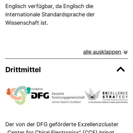
Englisch verfügbar, da Englisch die
internationale Standardsprache der
Wissenschaft ist.
alle ausklappen
Drittmittel
Der von der DFG geförderte Exzellenzcluster
(externer Link, öffne
„
Center for Chiral Electronics
“ (CCE) bringt