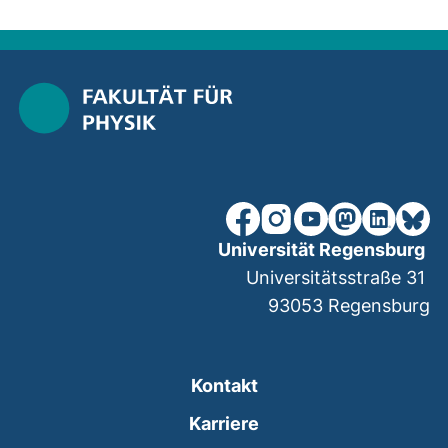
nach ob
unsere Facebook-Seite (ex
unsere Instagram-Seit
unsere YouTube-Se
unsere Mastod
unsere Lin
unsere
Universität Regensburg
Universitätsstraße 31
93053
Regensburg
Kontakt
Karriere