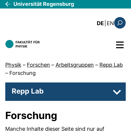
Direkt zum Inhalt
Universität Regensburg
: this 
DE
|
EN
Suchfo
Menü
Physik
–
Forschen
–
Arbeitsgruppen
–
Repp Lab
–
Forschung
Repp Lab
Unter
Forschung
Manche Inhalte dieser Seite sind nur auf