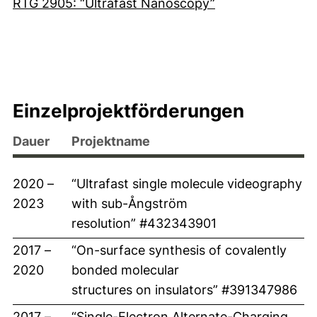
(externer Link, ö
RTG 2905: “Ultrafast Nanoscopy”
Einzelprojektförderungen
Dauer
Projektname
2020 –
“Ultrafast single molecule videography
2023
with sub-Ångström
resolution” #
432343901
2017 –
“On-surface synthesis of covalently
2020
bonded molecular
structures on insulators” #
391347986
2017 –
“Single-Electron Alternate-Charging