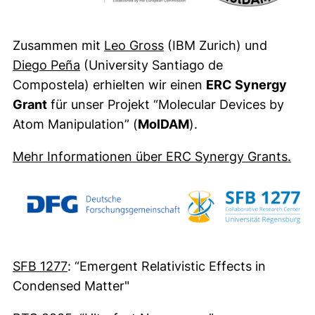
(externer Link, öffnet ne
Zusammen mit
Leo Gross
(IBM Zurich) und
(externer Link, öffnet neues Fenster)
Diego Peña
(University Santiago de
Compostela) erhielten wir einen
ERC Synergy
Grant
für unser Projekt “Molecular Devices by
Atom Manipulation” (
MolDAM
).
(ext
Mehr Informationen über ERC Synergy Grants.
(externer Link, öffnet neues Fenster)
SFB 1277
: “Emergent Relativistic Effects in
Condensed Matter"