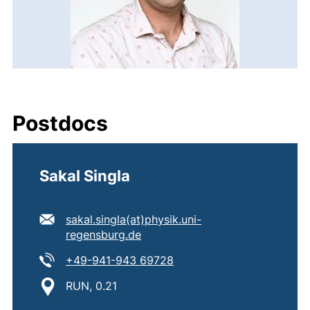
Postdocs
Sakal Singla
E-Mail Adresse:
sakal.singla​(at)​physik.uni-
(öffnet Ihr E-Mail-Programm)
regensburg.de
Tel:
(startet einen Telefonanru
+49-941-943 69728
Standort:
RUN, 0.21