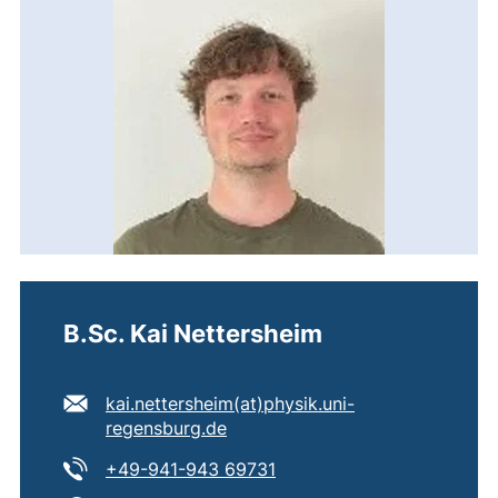
B.Sc. Kai Nettersheim
E-Mail Adresse:
kai.nettersheim​(at)​physik.uni-
(öffnet Ihr E-Mail-Programm)
regensburg.de
Tel:
(startet einen Telefonanruf
+49-941-943 69731