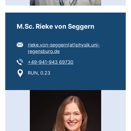
M.Sc. Rieke von Seggern
E-Mail Adresse:
rieke.von-seggern​(at)​physik.uni-
(öffnet Ihr E-Mail-Programm)
regensburg.de
Tel:
(startet einen Telefonanru
+49-941-943 69730
Standort:
RUN, 0.23