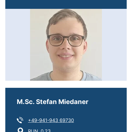
M.Sc. Stefan Miedaner
Tel:
(startet einen Telefonanru
+49-941-943 69730
Standort:
RUN, 0.23