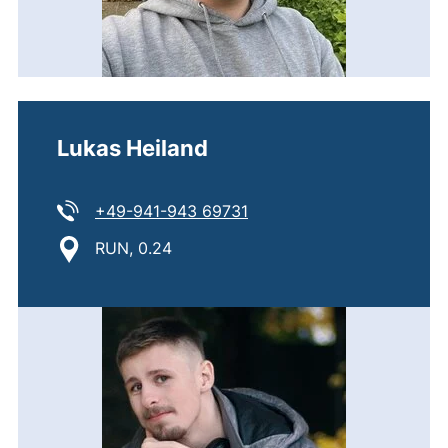
Lukas Heiland
Tel:
(startet einen Telefonanruf
+49-941-943 69731
Standort:
RUN, 0.24