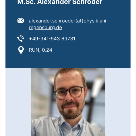
M.Sc. Alexander Schröder
E-Mail Adresse:
alexander.schroeder​(at)​physik.uni-
(öffnet Ihr E-Mail-Programm)
regensburg.de
Tel:
(startet einen Telefonanruf
+49-941-943 69731
Standort:
RUN, 0.24