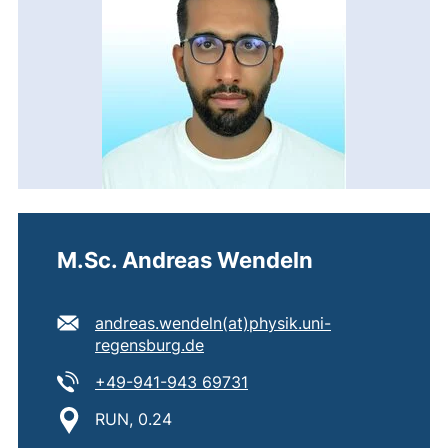
M.Sc. Andreas Wendeln
E-Mail Adresse:
andreas.wendeln​(at)​physik.uni-
(öffnet Ihr E-Mail-Programm)
regensburg.de
Tel:
(startet einen Telefonanruf
+49-941-943 69731
Standort:
RUN, 0.24