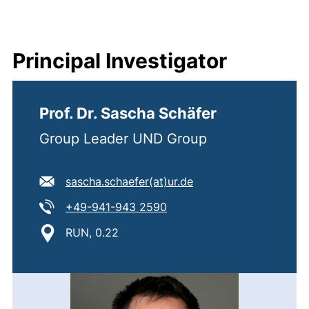
Principal Investigator
Prof. Dr. Sascha Schäfer
Group Leader UND Group
E-Mail Adresse:
(öffnet Ihr E-Mail-Pr
sascha.schaefer​(at)​ur.de
Tel:
(startet einen Telefonanruf,
+49-941-943 2590
Standort:
RUN, 0.22