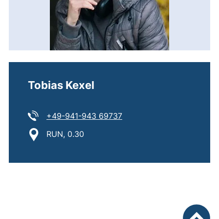
Tobias Kexel
Tel:
(startet einen Telefonanru
+49-941-943 69737
Standort:
RUN, 0.30