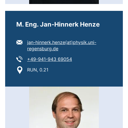
M. Eng. Jan-Hinnerk Henze
E-Mail Adresse:
jan-hinnerk.henze​(at)​physik.uni-
(öffnet Ihr E-Mail-Programm)
regensburg.de
Tel:
(startet einen Telefonanru
+49-941-943 69054
Standort:
RUN, 0.21