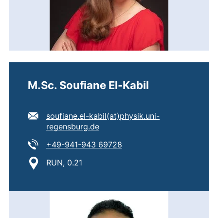
M.Sc. Soufiane El-Kabil
E-Mail Adresse:
soufiane.el-kabil​(at)​physik.uni-
(öffnet Ihr E-Mail-Programm)
regensburg.de
Tel:
(startet einen Telefonanru
+49-941-943 69728
Standort:
RUN, 0.21