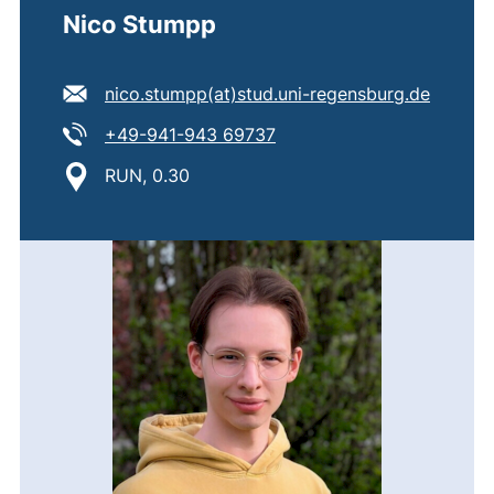
Nico Stumpp
E-Mail Adresse:
(öffnet
nico.stumpp​(at)​stud.uni-regensburg.de
Tel:
(startet einen Telefonanru
+49-941-943 69737
Standort:
RUN, 0.30