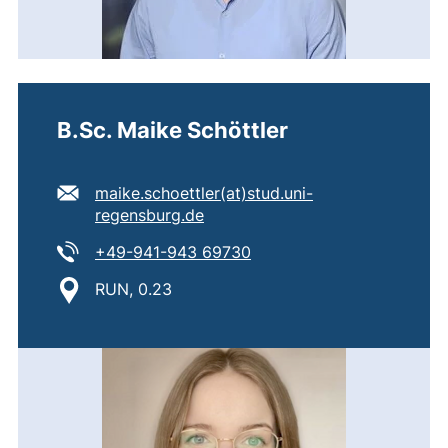
B.Sc. Maike Schöttler
E-Mail Adresse:
maike.schoettler​(at)​stud.uni-
(öffnet Ihr E-Mail-Programm)
regensburg.de
Tel:
(startet einen Telefonanru
+49-941-943 69730
Standort:
RUN, 0.23