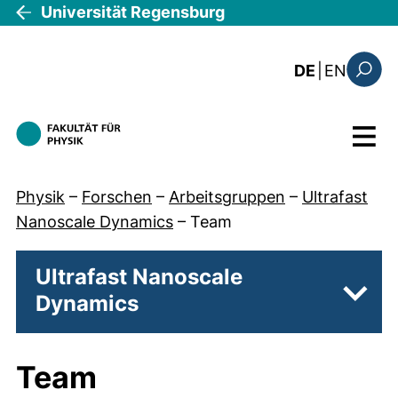
Direkt zum Inhalt
Universität Regensburg
: this 
DE
|
EN
Suchfo
Menü
Physik
–
Forschen
–
Arbeitsgruppen
–
Ultrafast
Nanoscale Dynamics
–
Team
Ultrafast Nanoscale
Dynamics
Unter
Team