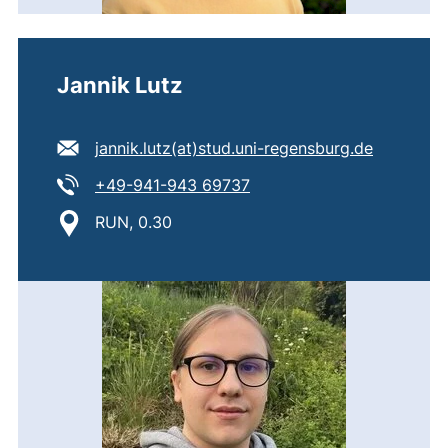
Jannik Lutz
E-Mail Adresse:
(öffnet I
jannik.lutz​(at)​stud.uni-regensburg.de
Tel:
(startet einen Telefonanru
+49-941-943 69737
Standort:
RUN, 0.30