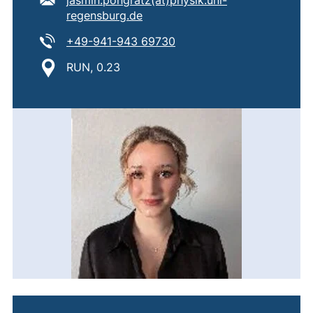
jasmin.pongratz​(at)​physik.uni-
(öffnet Ihr E-Mail-Programm)
regensburg.de
Tel:
(startet einen Telefonanru
+49-941-943 69730
Standort:
RUN, 0.23