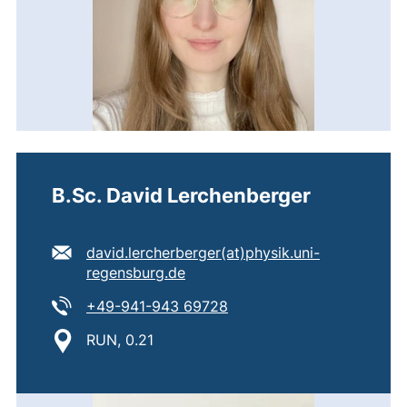
B.Sc. David Lerchenberger
E-Mail Adresse:
david.lercherberger​(at)​physik.uni-
(öffnet Ihr E-Mail-Programm)
regensburg.de
Tel:
(startet einen Telefonanru
+49-941-943 69728
Standort:
RUN, 0.21