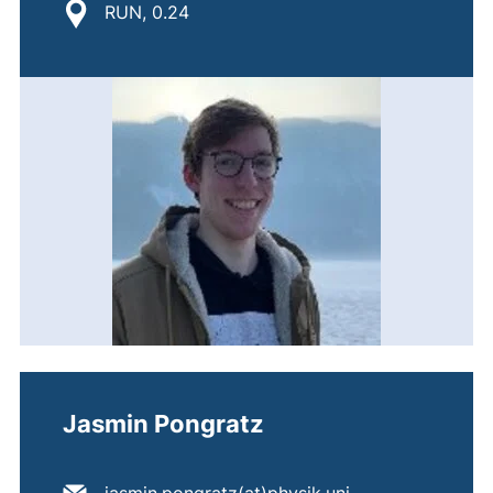
Standort:
RUN, 0.24
Jasmin Pongratz
E-Mail Adresse: