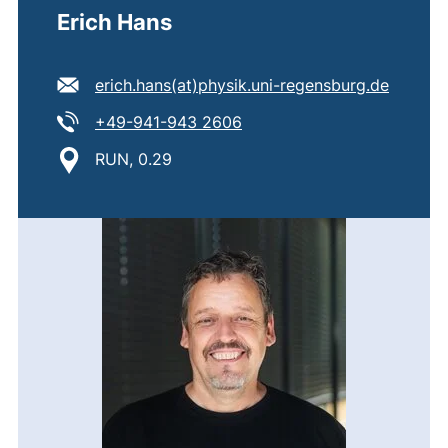
Erich Hans
E-Mail Adresse:
(öffnet
erich.hans​(at)​physik.uni-regensburg.de
Tel:
(startet einen Telefonanruf,
+49-941-943 2606
Standort:
RUN, 0.29