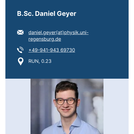
B.Sc. Daniel Geyer
E-Mail Adresse:
daniel.geyer​(at)​physik.uni-
(öffnet Ihr E-Mail-Programm)
regensburg.de
Tel:
(startet einen Telefonanru
+49-941-943 69730
Standort:
RUN, 0.23