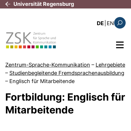
Direkt zum Inhalt
Universität Regensburg
: the c
DE
|
EN
Suchfo
Menü
Zentrum-Sprache-Kommunikation
–
Lehrgebiete
–
Studienbegleitende Fremdsprachenausbildung
–
Englisch für Mitarbeitende
Fortbildung: Englisch für
Mitarbeitende