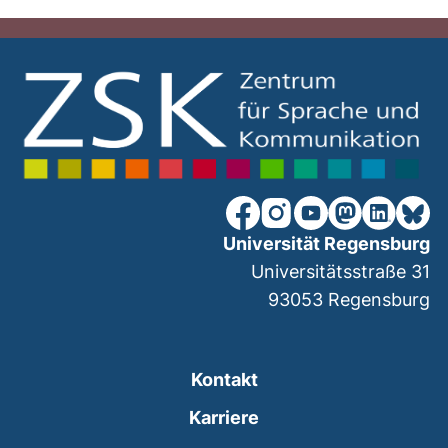
unsere Facebook-Seite (ex
unsere Instagram-Seit
unsere YouTube-Se
unsere Mastod
unsere Lin
unsere
Universität Regensburg
Universitätsstraße 31
93053
Regensburg
Kontakt
Karriere