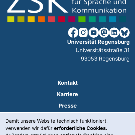
unsere Facebook-Seite (ex
unsere Instagram-Seit
unsere YouTube-Se
unsere Mastod
unsere Lin
unsere
Universität Regensburg
Universitätsstraße 31
93053
Regensburg
Kontakt
Karriere
Presse
Cookie-Hinweis
(externer Link, öffnet
Intranet
Damit unsere Website technisch funktioniert,
verwenden wir dafür
erforderliche Cookies
.
Leichte Sprache