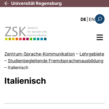
Direkt zum Inhalt
Universität Regensburg
: the c
DE
|
EN
Suchfo
Menü
Zentrum-Sprache-Kommunikation
–
Lehrgebiete
–
Studienbegleitende Fremdsprachenausbildung
–
Italienisch
Italienisch