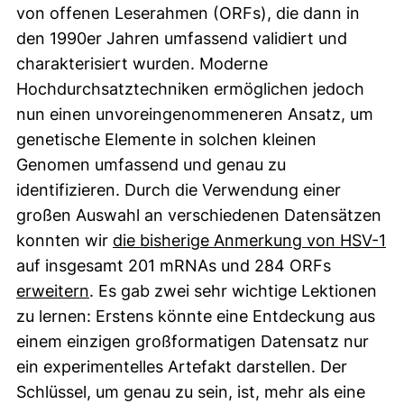
von offenen Leserahmen (ORFs), die dann in
den 1990er Jahren umfassend validiert und
charakterisiert wurden. Moderne
Hochdurchsatztechniken ermöglichen jedoch
nun einen unvoreingenommeneren Ansatz, um
genetische Elemente in solchen kleinen
Genomen umfassend und genau zu
identifizieren. Durch die Verwendung einer
großen Auswahl an verschiedenen Datensätzen
(e
konnten wir
die bisherige Anmerkung von HSV-1
auf insgesamt 201 mRNAs und 284 ORFs
(externer Link, öffnet neues Fenster)
erweitern
. Es gab zwei sehr wichtige Lektionen
zu lernen: Erstens könnte eine Entdeckung aus
einem einzigen großformatigen Datensatz nur
ein experimentelles Artefakt darstellen. Der
Schlüssel, um genau zu sein, ist, mehr als eine