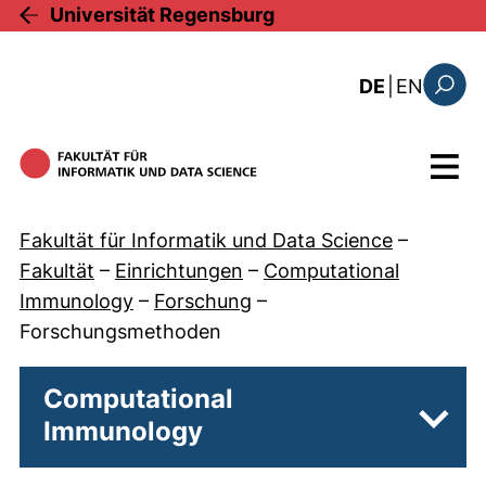
Direkt zum Inhalt
Universität Regensburg
: this 
DE
|
EN
Suchfo
Menü
Fakultät für Informatik und Data Science
–
Fakultät
–
Einrichtungen
–
Computational
Immunology
–
Forschung
–
Forschungsmethoden
Computational
Immunology
Unter