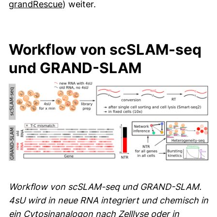
(externer Link, öffnet neues Fenster)
grandRescue
) weiter.
Workflow von scSLAM-seq
und GRAND-SLAM
Workflow von scSLAM-seq und GRAND-SLAM.
4sU wird in neue RNA integriert und chemisch in
ein Cytosinanalogon nach Zelllyse oder in