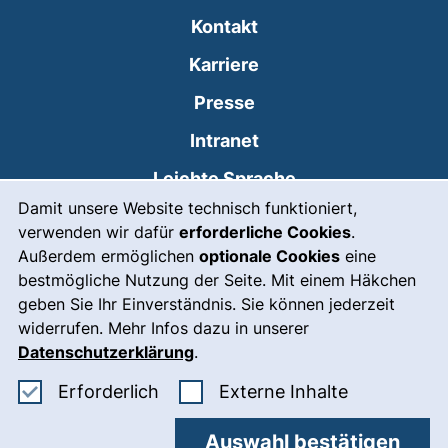
Kontakt
Karriere
Presse
(externer Link, öffnet
Intranet
Leichte Sprache
Cookie-Hinweis
Damit unsere Website technisch funktioniert,
Gebärdensprache
verwenden wir dafür
erforderliche Cookies
.
(externer Link, öffnet
Notfall
Außerdem ermöglichen
optionale Cookies
eine
bestmögliche Nutzung der Seite. Mit einem Häkchen
Impressum
geben Sie Ihr Einverständnis. Sie können jederzeit
widerrufen. Mehr Infos dazu in unserer
Barrierefreiheit
Datenschutzerklärung
.
Datenschutz
Erforderliche Cookies akzeptieren
: Externe In
Erforderlich
Externe Inhalte
Cookie-Einstellungen
Auswahl bestätigen