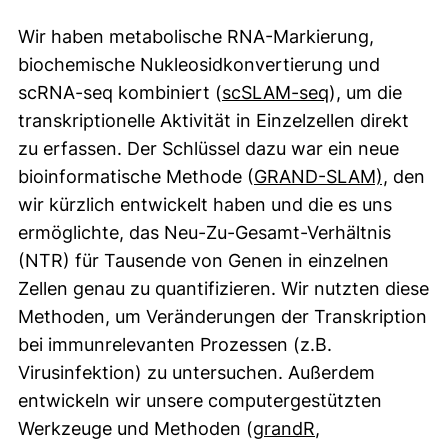
Wir haben metabolische RNA-Markierung,
biochemische Nukleosidkonvertierung und
(externer Link
scRNA-seq kombiniert (
scSLAM-seq
), um die
transkriptionelle Aktivität in Einzelzellen direkt
zu erfassen. Der Schlüssel dazu war ein neue
(extern
bioinformatische Methode (
GRAND-SLAM),
den
wir kürzlich entwickelt haben und die es uns
ermöglichte, das Neu-Zu-Gesamt-Verhältnis
(NTR) für Tausende von Genen in einzelnen
Zellen genau zu quantifizieren. Wir nutzten diese
Methoden, um Veränderungen der Transkription
bei immunrelevanten Prozessen (z.B.
Virusinfektion) zu untersuchen. Außerdem
entwickeln wir unsere computergestützten
(externer Link,
Werkzeuge und Methoden (
grandR
,