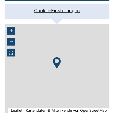
Adresse mit Karte
Cookie-Einstellungen
+
−
(externer Link, öffnet neues Fenster).
(ext
Leaflet
|
Kartendaten © Mitwirkende von
OpenStreetMap