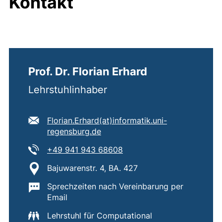
Kontakt
Prof. Dr. Florian Erhard
Lehrstuhlinhaber
E-Mail Adresse:
Florian.Erhard​(at)​informatik.uni-
(öffnet Ihr E-Mail-Programm)
regensburg.de
Tel:
(startet einen Telefonanruf
+49 941 943 68608
Standort:
Bajuwarenstr. 4, BA. 427
Wichtige Informationen:
Sprechzeiten nach Vereinbarung per
Email
Lehrstuhl für Computational