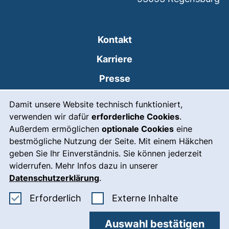
Kontakt
Karriere
Presse
Cookie-Hinweis
(externer Link, öffnet
Intranet
Damit unsere Website technisch funktioniert,
verwenden wir dafür
erforderliche Cookies
.
Leichte Sprache
Außerdem ermöglichen
optionale Cookies
eine
Gebärdensprache
bestmögliche Nutzung der Seite. Mit einem Häkchen
geben Sie Ihr Einverständnis. Sie können jederzeit
(externer Link, öffnet
Notfall
widerrufen. Mehr Infos dazu in unserer
Impressum
Datenschutzerklärung
.
Barrierefreiheit
Erforderliche Cookies akzeptieren
: Externe In
Erforderlich
Externe Inhalte
Datenschutz
Auswahl bestätigen