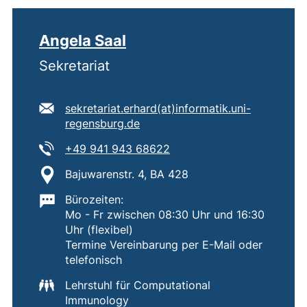
Angela Saal
Sekretariat
E-Mail Adresse:
sekretariat.erhard​(at)​informatik.uni-
(öffnet Ihr E-Mail-Programm)
regensburg.de
Tel:
(startet einen Telefonanruf
+49 941 943 68622
Standort:
Bajuwarenstr. 4, BA 428
Wichtige Informationen:
Bürozeiten:
Mo - Fr zwischen 08:30 Uhr und 16:30
Uhr (flexibel)
Termine Vereinbarung per E-Mail oder
telefonisch
Lehrstuhl für Computational
Immunology