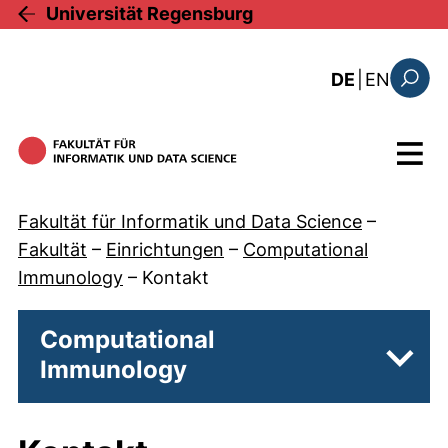
Direkt zum Inhalt
Universität Regensburg
: this 
DE
|
EN
Suchfo
Menü
Fakultät für Informatik und Data Science
–
Fakultät
–
Einrichtungen
–
Computational
Immunology
–
Kontakt
Computational
Immunology
Unter