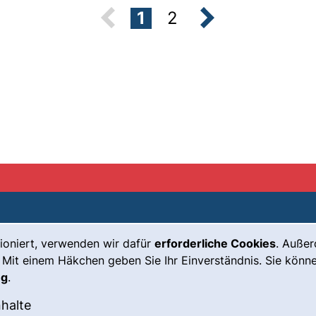
Seite:
Seite:
1
2
nächste Seit
ioniert, verwenden wir dafür
erforderliche Cookies
. Auße
Leichte Sprache
Impressum
 Mit einem Häkchen geben Sie Ihr Einverständnis. Sie könne
Gebärdensprache
Barrierefreiheit
ng
.
(externer Link, öffnet neues Fenste
Notfall
Datenschutz
okies akzeptieren
: Externe Inhalte / Cookies akzeptieren
nhalte