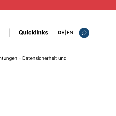
Quicklinks
: this page in Englis
DE
|
EN
Suchformular
chtungen
–
Datensicherheit und