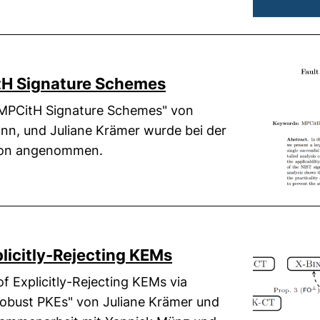
(externer Link, öffn
tH Signature Schemes
 MPCitH Signature Schemes" von
nn, und Juliane Krämer wurde bei der
tion angenommen.
(externer Link, öff
plicitly-Rejecting KEMs
f Explicitly-Rejecting KEMs via
Robust PKEs" von Juliane Krämer und