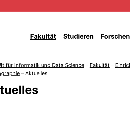
Direkt zum Inhalt
Fakultät
Studieren
Forschen
ät für Informatik und Data Science
–
Fakultät
–
Einri
ographie
–
Aktuelles
tuelles
von Aktuelles