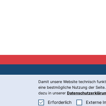
Cookie-Hinweis
Damit unsere Website technisch funkt
Kontakt
eine bestmögliche Nutzung der Seite.
Karriere
dazu in unserer
Datenschutzerkläru
Presse
Erforderliche Co
Erforderlich
Externe I