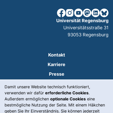
unsere Facebook-Seite (ex
unsere Instagram-Seit
unsere YouTube-Se
unsere Mastod
unsere Lin
unsere
Universität Regensburg
Universitätsstraße 31
93053
Regensburg
Kontakt
Karriere
Presse
Cookie-Hinweis
(externer Link, öffnet
Intranet
Damit unsere Website technisch funktioniert,
verwenden wir dafür
erforderliche Cookies
.
Leichte Sprache
Außerdem ermöglichen
optionale Cookies
eine
Gebärdensprache
bestmögliche Nutzung der Seite. Mit einem Häkchen
geben Sie Ihr Einverständnis. Sie können jederzeit
(externer Link, öffnet
Notfall