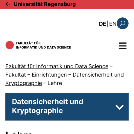
Direkt zum Inhalt
Universität Regensburg
: this 
DE
|
EN
Suchfo
Menü
Fakultät für Informatik und Data Science
–
Fakultät
–
Einrichtungen
–
Datensicherheit und
Kryptographie
–
Lehre
Datensicherheit und
Kryptographie
Unter