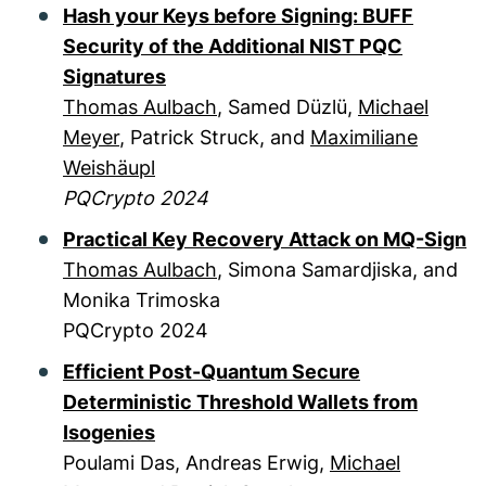
Hash your Keys before Signing: BUFF
Security of the Additional NIST PQC
Signatures
Thomas Aulbach
, Samed Düzlü,
Michael
Meyer
, Patrick Struck, and
Maximiliane
Weishäupl
PQCrypto 2024
Practical Key Recovery Attack on MQ-Sign
Thomas Aulbach
, Simona Samardjiska, and
Monika Trimoska
PQCrypto 2024
Efficient Post-Quantum Secure
Deterministic Threshold Wallets from
Isogenies
Poulami Das, Andreas Erwig,
Michael