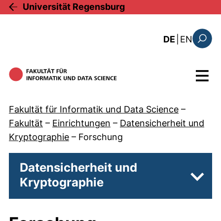
Direkt zum Inhalt
Universität Regensburg
: this 
DE
|
EN
Suchfo
Menü
Fakultät für Informatik und Data Science
–
Fakultät
–
Einrichtungen
–
Datensicherheit und
Kryptographie
–
Forschung
Datensicherheit und
Kryptographie
Unter