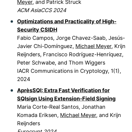
Meyer
, and Patrick Struck
ACM AsiaCCS 2024
Optimizations and Practicality of High-
Security CSIDH
Fabio Campos, Jorge Chavez-Saab, Jesús-
Javier Chi-Domínguez,
Michael Meyer
, Krijn
Reijnders, Francisco Rodríguez-Henríquez,
Peter Schwabe, and Thom Wiggers
IACR Communications in Cryptology, 1(1),
2024
AprèsSQI: Extra Fast Verification for
SQIsign Using Extension-Field Signing
Maria Corte-Real Santos, Jonathan
Komada Eriksen,
Michael Meyer
, and Krijn
Reijnders
Eurocrypt 2024