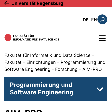
Direkt zum Inhalt
Universität Regensburg
: this 
DE
|
EN
Suchfo
Menü
Fakultät für Informatik und Data Science
–
Fakultät
–
Einrichtungen
–
Programmierung und
Software Engineering
–
Forschung
–
AIM-PRO
Programmierung und
Software Engineering
Unter