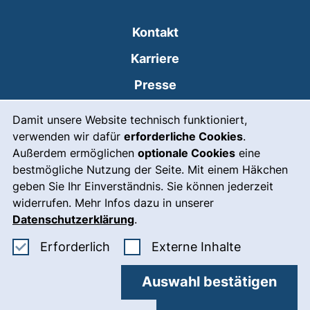
Kontakt
Karriere
Presse
Cookie-Hinweis
(externer Link, öffnet
Intranet
Damit unsere Website technisch funktioniert,
verwenden wir dafür
erforderliche Cookies
.
Leichte Sprache
Außerdem ermöglichen
optionale Cookies
eine
Gebärdensprache
bestmögliche Nutzung der Seite. Mit einem Häkchen
geben Sie Ihr Einverständnis. Sie können jederzeit
(externer Link, öffnet
Notfall
widerrufen. Mehr Infos dazu in unserer
Impressum
Datenschutzerklärung
.
Barrierefreiheit
Erforderliche Cookies akzeptieren
: Externe In
Erforderlich
Externe Inhalte
Datenschutz
Auswahl bestätigen
Cookie-Einstellungen