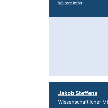
von
Michael Mitte
Weitere Infos
Jakob Steffens
Wissenschaftlicher Mi