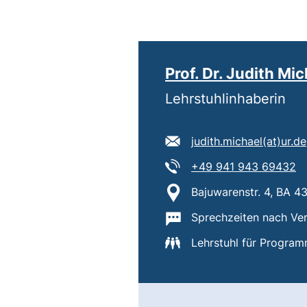
Prof. Dr. Judith Mi
Lehrstuhlinhaberin
E-Mail Adresse:
judith.michael​(at)​ur.de
Tel:
(s
+49 941 943 69432
Standort:
Bajuwarenstr. 4, BA 4
Wichtige Informatione
Sprechzeiten nach Ver
Lehrstuhl für Progra