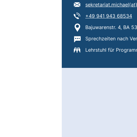
E-Mail Adresse:
sekretariat.michael​(at)
Tel:
(s
+49 941 943 68534
Standort:
Bajuwarenstr. 4, BA 5
Wichtige Informatione
Sprechzeiten nach Ve
Lehrstuhl für Progra