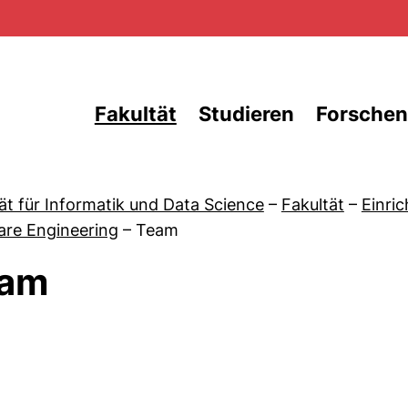
Direkt zum Inhalt
Fakultät
Studieren
Forschen
ät für Informatik und Data Science
–
Fakultät
–
Einri
are Engineering
–
Team
am
von Aktuelles