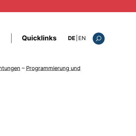
Quicklinks
: the current page i
DE
|
EN
Suchformular
chtungen
–
Programmierung und