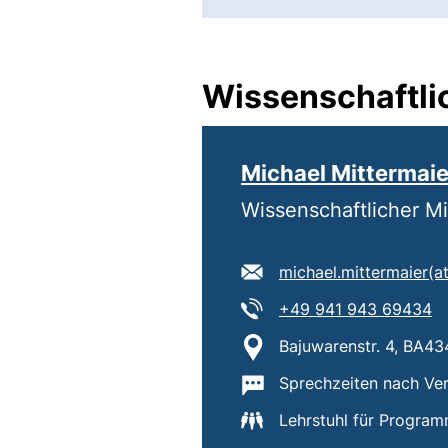
Wissenschaftlic
Michael Mittermaie
Wissenschaftlicher Mi
E-Mail Adresse:
michael.mittermaier​(at
Tel:
(s
+49 941 943 69434
Standort:
Bajuwarenstr. 4, BA43
Wichtige Informatione
Sprechzeiten nach Ver
Lehrstuhl für Progra