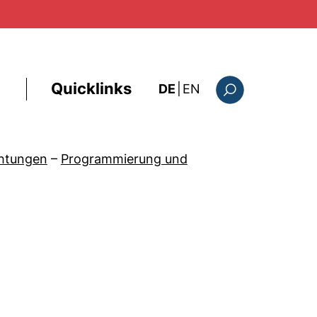
Quicklinks
: this page in Englis
DE
|
EN
Suchformular
chtungen
–
Programmierung und