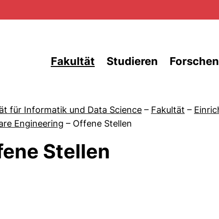
Direkt zum Inhalt
Fakultät
Studieren
Forschen
ät für Informatik und Data Science
–
Fakultät
–
Einri
are Engineering
–
Offene Stellen
fene Stellen
von Aktuelles