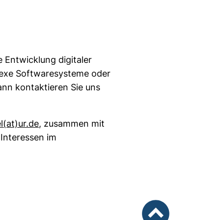
 Entwicklung digitaler
lexe Softwaresysteme oder
nn kontaktieren Sie uns
(öffnet Ihr E-Mail-Programm)
​(at)​ur.de
, zusammen mit
 Interessen im