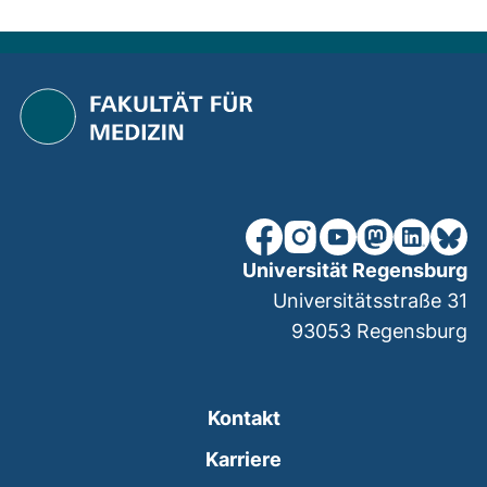
nach ob
unsere Facebook-Seite (ex
unsere Instagram-Seit
unsere YouTube-Se
unsere Mastod
unsere Lin
unsere
Universität Regensburg
Universitätsstraße 31
93053
Regensburg
Kontakt
Karriere