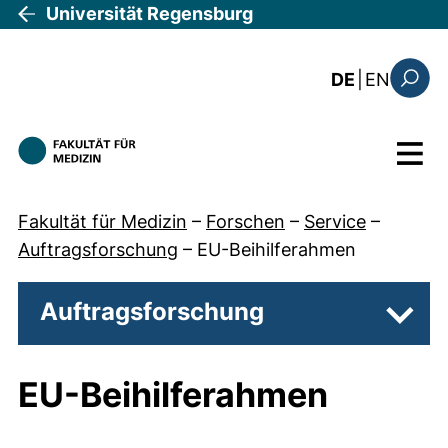
Direkt zum Inhalt
Universität Regensburg
: the c
DE
|
EN
Suchfo
Menü
Fakultät für Medizin
–
Forschen
–
Service
–
Auftragsforschung
–
EU-Beihilferahmen
Auftragsforschung
Unter
EU-Beihilferahmen