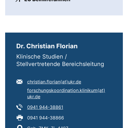
Dr. Christian Florian
Klinische Studien /
Stellvertretende Bereichsleitung
E-Mail Adresse:
(öffnet Ihr E-Mail-P
christian.florian​(at)​ukr.de
Sekundäre E-Mail Adresse:
forschungskoordination.klinikum​(at)​
(öffnet Ihr E-Mail-Programm)
ukr.de
Tel:
(startet einen Telefonanruf, w
0941 944-38861
Fax:
0941 944-38866