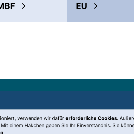
MBF
EU
Leichte Sprache
Impressum
ioniert, verwenden wir dafür
erforderliche Cookies
. Auße
Gebärdensprache
Barrierefreiheit
 Mit einem Häkchen geben Sie Ihr Einverständnis. Sie könne
ng
.