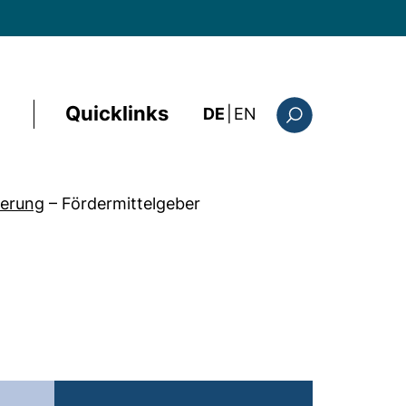
Quicklinks
: the current page i
DE
|
EN
Suchformular
derung
–
Fördermittelgeber