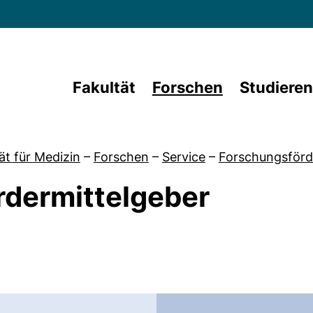
Direkt zum Inhalt
Fakultät
Forschen
Studieren
ät für Medizin
–
Forschen
–
Service
–
Forschungsför
rdermittelgeber
von Fördermöglichkeiten