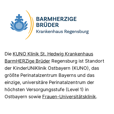
Die
KUNO Klinik St. Hedwig Krankenhaus
(externer Link, öffnet neues 
BarmHERZige Brüder
Regensburg ist Standort
der KinderUNiKlinik Ostbayern (KUNO), das
größte Perinatalzentrum Bayerns und das
einzige, universitäre Perinatalzentrum der
höchsten Versorgungsstufe (Level 1) in
(externe
Ostbayern sowie
Frauen-Universitätsklinik
.