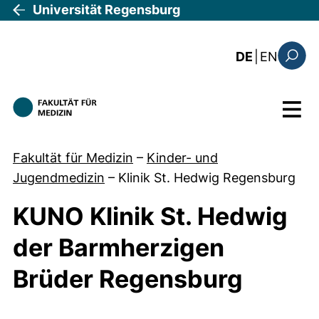
Direkt zum Inhalt
Universität Regensburg
: the c
DE
|
EN
Suchfo
Menü
Fakultät für Medizin
–
Kinder- und
Jugendmedizin
–
Klinik St. Hedwig Regensburg
KUNO Klinik St. Hedwig
der Barmherzigen
Brüder Regensburg