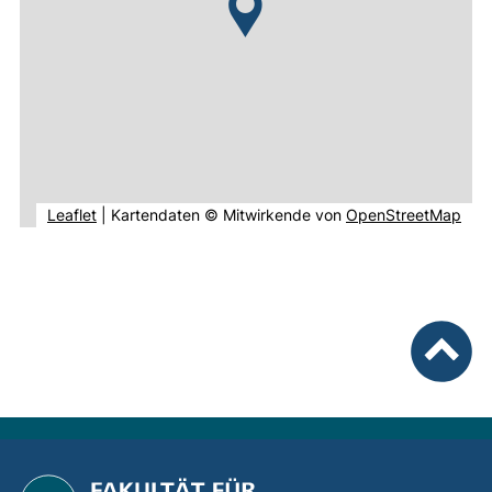
(externer Link, öffnet neues Fenster).
(ext
Leaflet
|
Kartendaten © Mitwirkende von
OpenStreetMap
nach ob