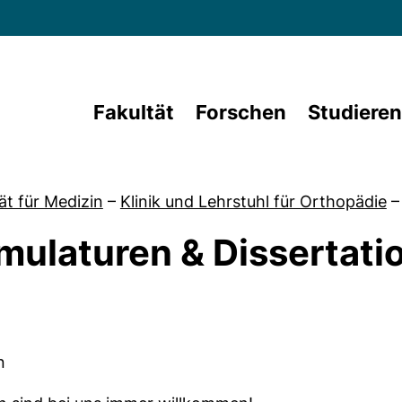
Direkt zum Inhalt
Fakultät
Forschen
Studieren
ät für Medizin
–
Klinik und Lehrstuhl für Orthopädie
–
mulaturen & Dissertati
von Lehrveranstaltungen
d Dissertationen
n