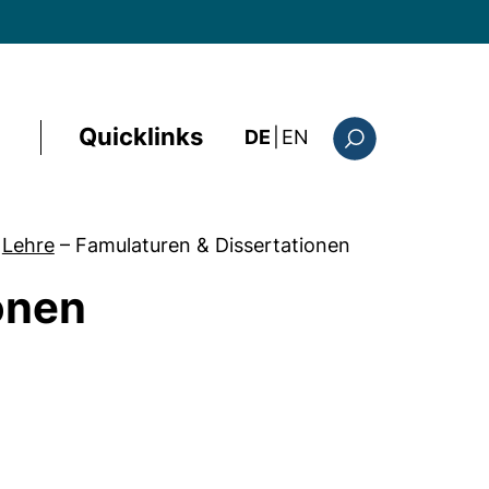
Quicklinks
: the current page i
DE
|
EN
Suchformular
Lehre
–
Famulaturen & Dissertationen
onen