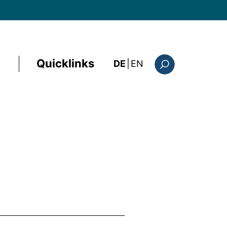
Quicklinks
: the current page i
DE
|
EN
Suchformular