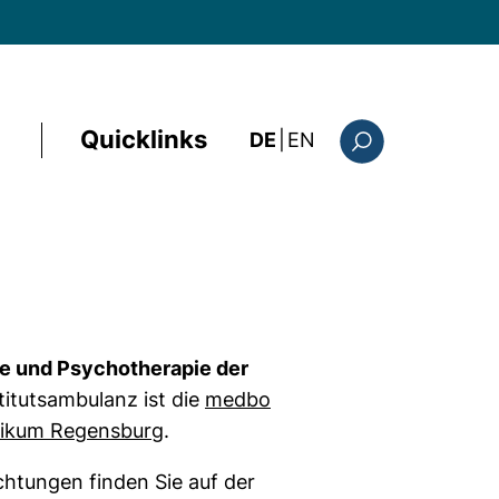
Quicklinks
: the current page i
DE
|
EN
Suchformular
trie und Psychotherapie der
titutsambulanz ist die
medbo
(externer Link, öffnet neues Fenste
inikum Regensburg
.
ichtungen finden Sie auf der