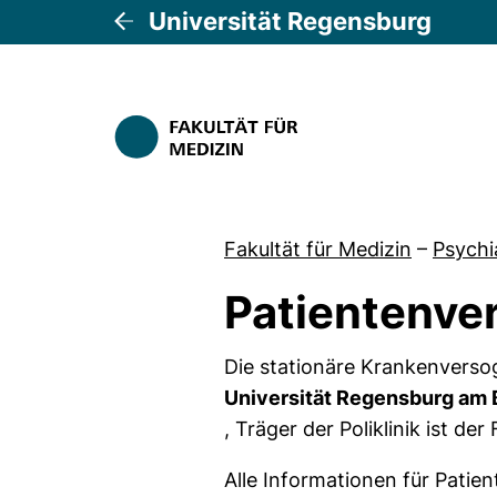
Universität Regensburg
Fakultät für Medizin
–
Psychi
Patientenve
Die stationäre Krankenverso
Universität Regensburg am 
(externer Link, öffnet neues 
, Träger der Poliklinik ist de
Alle Informationen für Patien