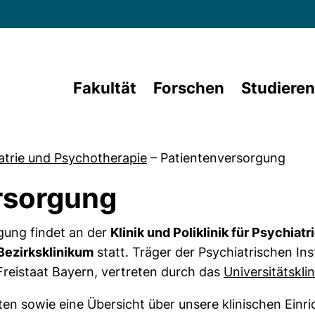
Direkt zum Inhalt
Fakultät
Forschen
Studieren
atrie und Psychotherapie
–
Patientenversorgung
rsorgung
gung findet an der
Klinik und Poliklinik für Psychia
Bezirksklinikum
statt. Träger der Psychiatrischen Ins
Fenster)
r Freistaat Bayern, vertreten durch das
Universitätskl
ten sowie eine Übersicht über unsere klinischen Einr