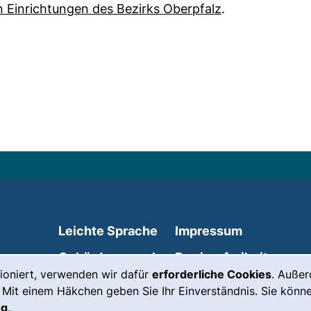
(externer Link,
 Einrichtungen des Bezirks Oberpfalz
.
Leichte Sprache
Impressum
Gebärdensprache
Barrierefreiheit
ioniert, verwenden wir dafür
erforderliche Cookies
. Auße
(externer Link, öffnet neues Fenste
Notfall
Datenschutz
 Mit einem Häkchen geben Sie Ihr Einverständnis. Sie könne
ng
.
externer Link, öffnet neues Fenster)
Cookie-