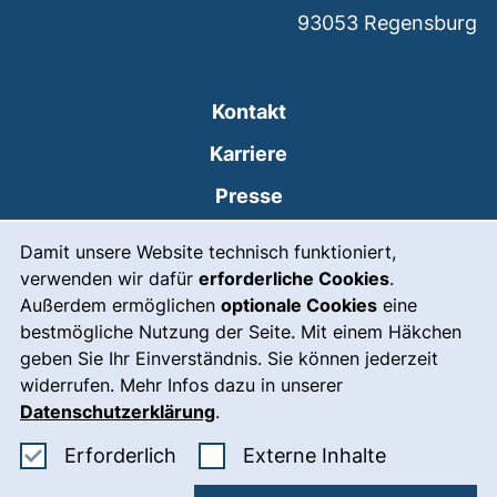
93053
Regensburg
Kontakt
Karriere
Presse
Cookie-Hinweis
(externer Link, öffnet
Intranet
Damit unsere Website technisch funktioniert,
verwenden wir dafür
erforderliche Cookies
.
Leichte Sprache
Außerdem ermöglichen
optionale Cookies
eine
Gebärdensprache
bestmögliche Nutzung der Seite. Mit einem Häkchen
geben Sie Ihr Einverständnis. Sie können jederzeit
(externer Link, öffnet
Notfall
widerrufen. Mehr Infos dazu in unserer
Impressum
Datenschutzerklärung
.
Barrierefreiheit
Erforderliche Cookies akzeptieren
: Externe In
Erforderlich
Externe Inhalte
Datenschutz