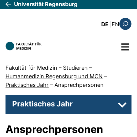
Direkt zum Inhalt
Universität Regensburg
: the c
DE
|
EN
Suchfo
Menü
Fakultät für Medizin
–
Studieren
–
Humanmedizin Regensburg und MCN
–
Praktisches Jahr
–
Ansprechpersonen
Praktisches Jahr
Unter
Ansprechpersonen