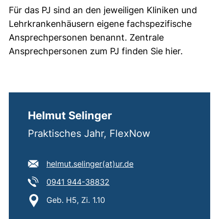
Für das PJ sind an den jeweiligen Kliniken und
Lehrkrankenhäusern eigene fachspezifische
Ansprechpersonen benannt. Zentrale
Ansprechpersonen zum PJ finden Sie hier.
Helmut Selinger
Praktisches Jahr, FlexNow
E-Mail Adresse:
(öffnet Ihr E-Mail-Pro
helmut.selinger​(at)​ur.de
Tel:
(startet einen Telefonanruf, w
0941 944-38832
Standort:
Geb. H5, Zi. 1.10