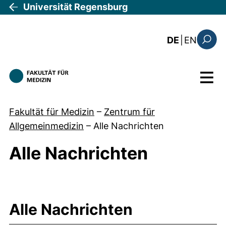
Direkt zum Inhalt
Universität Regensburg
: the c
DE
|
EN
Suchfo
Menü
Fakultät für Medizin
–
Zentrum für
Allgemeinmedizin
–
Alle Nachrichten
Alle Nachrichten
Alle Nachrichten