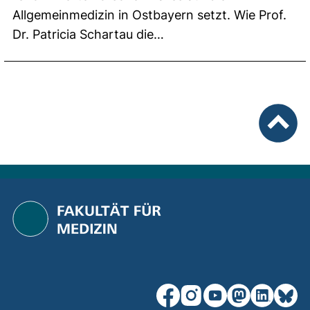
Allgemeinmedizin in Ostbayern setzt. Wie Prof.
Dr. Patricia Schartau die…
nach ob
unsere Facebook-Seite (ex
unsere Instagram-Seit
unsere YouTube-Se
unsere Mastod
unsere Lin
unsere