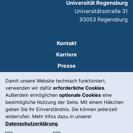
Universität Regensburg
Universitätsstraße 31
93053
Regensburg
Kontakt
Karriere
Presse
Cookie-Hinweis
(externer Link, öffnet
Intranet
Damit unsere Website technisch funktioniert,
verwenden wir dafür
erforderliche Cookies
.
Leichte Sprache
Außerdem ermöglichen
optionale Cookies
eine
Gebärdensprache
bestmögliche Nutzung der Seite. Mit einem Häkchen
geben Sie Ihr Einverständnis. Sie können jederzeit
(externer Link, öffnet
Notfall
widerrufen. Mehr Infos dazu in unserer
Impressum
Datenschutzerklärung
.