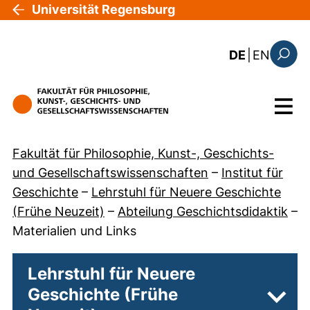
Direkt zum Inhalt
Universität Regensburg
: the c
DE
|
EN
Suchfo
Menü
Fakultät für Philosophie, Kunst-, Geschichts-
und Gesellschaftswissenschaften
–
Institut für
Geschichte
–
Lehrstuhl für Neuere Geschichte
(Frühe Neuzeit)
–
Abteilung Geschichtsdidaktik
–
Materialien und Links
Lehrstuhl für Neuere
Geschichte (Frühe
Unter