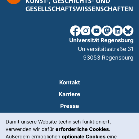
unsere Facebook-Seite (ex
unsere Instagram-Seit
unsere YouTube-Se
unsere Mastod
unsere Lin
unsere
Universität Regensburg
Universitätsstraße 31
93053
Regensburg
Kontakt
Karriere
Presse
Cookie-Hinweis
(externer Link, öffnet
Intranet
Damit unsere Website technisch funktioniert,
verwenden wir dafür
erforderliche Cookies
.
Leichte Sprache
Außerdem ermöglichen
optionale Cookies
eine