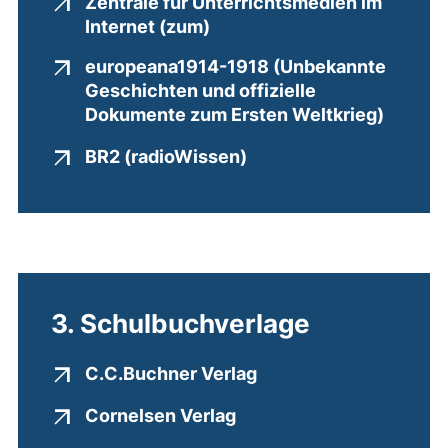
Zentrale für Unterrichtsmedien im
(externer Link, öffnet neue
Internet (zum)
europeana1914-1918 (Unbekannte
Geschichten und offizielle
(extern
Dokumente zum Ersten Weltkrieg)
(externer Link, öffnet 
BR2 (radioWissen)
3. Schulbuchverlage
(externer Link, öffnet
C.C.Buchner Verlag
(externer Link, öffnet n
Cornelsen Verlag