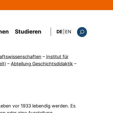
hen
Studieren
: the current page i
DE
|
EN
Suchformular
haftswissenschaften
–
Institut für
it)
–
Abteilung Geschichtsdidaktik
–
 Leben vor 1933 lebendig werden. Es
hop oder eine Ausstellung.