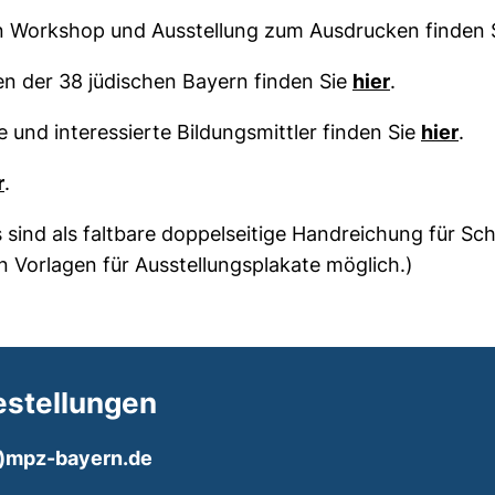
on Workshop und Ausstellung zum Ausdrucken finden 
(öffnet neu
en der 38 jüdischen Bayern finden Sie
hier
.
(öff
e und interessierte Bildungsmittler finden Sie
hier
.
r
.
 sind als faltbare doppelseitige Handreichung für Sch
n Vorlagen für Ausstellungsplakate möglich.)
estellungen
(öffnet Ihr E-Mail-Programm)
t)​mpz-bayern.de