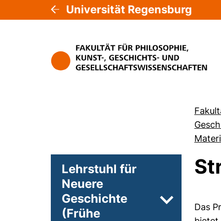
Universität Regensburg
Fakult
Gesch
Materi
St
Lehrstuhl für
Neuere
Geschichte
Unterseiten 
Das Pr
(Frühe
bietet