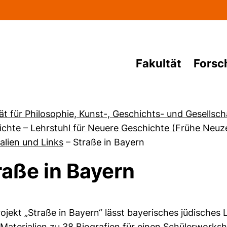
Direkt zum Inhalt
Fakultät
Forsc
ät für Philosophie, Kunst-, Geschichts- und Gesellsc
ichte
–
Lehrstuhl für Neuere Geschichte (Frühe Neuze
alien und Links
–
Straße in Bayern
raße in Bayern
von Forschen
ojekt „Straße in Bayern“ lässt bayerisches jüdisches
 Materialien zu 38 Biografien für einen Schülerworks