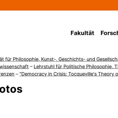
Direkt zum Inhalt
Fakultät
Forsc
ät für Philosophie, Kunst-, Geschichts- und Gesellsc
kwissenschaft
–
Lehrstuhl für Politische Philosophie,
renzen
–
"Democracy in Crisis: Tocqueville's Theory
otos
von Aktuelles