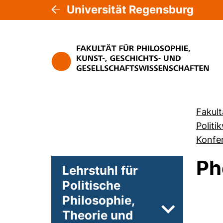
Universität Regensburg
Fakult
Politi
Konfe
Ph
Lehrstuhl für
Politische
Philosophie,
Theorie und
Unterseiten 