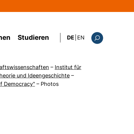
hen
Studieren
: this page in Englis
DE
|
EN
Suchformular
haftswissenschaften
–
Institut für
 Theorie und Ideengeschichte
–
 of Democracy"
–
Photos