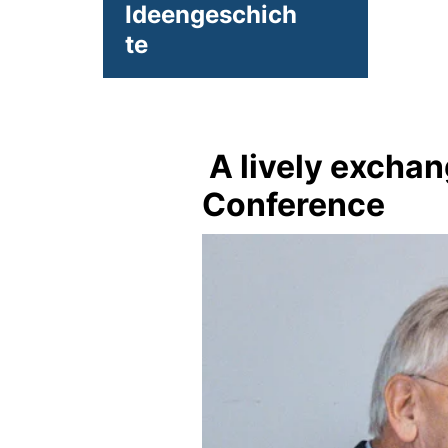
Ideengeschich
te
A lively exchan
Conference