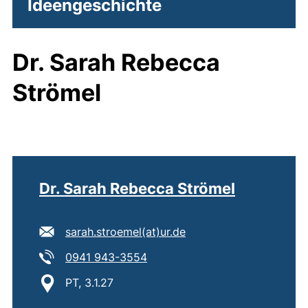
Ideengeschichte
Dr. Sarah Rebecca
Strömel
Dr. Sarah Rebecca Strömel
E-Mail Adresse:
(öffnet Ihr E-Mail-Pro
sarah.stroemel​(at)​ur.de
Tel:
(startet einen Telefonanruf, we
0941 943-3554
Standort:
PT, 3.1.27