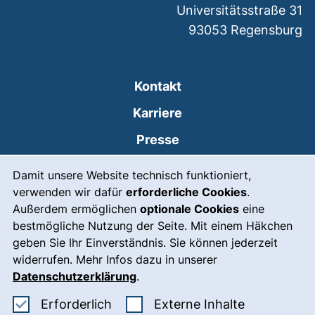
Universitätsstraße 31
93053
Regensburg
Kontakt
Karriere
Presse
Cookie-Hinweis
(externer Link, öffnet
Intranet
Damit unsere Website technisch funktioniert,
verwenden wir dafür
erforderliche Cookies
.
Leichte Sprache
Außerdem ermöglichen
optionale Cookies
eine
Gebärdensprache
bestmögliche Nutzung der Seite. Mit einem Häkchen
geben Sie Ihr Einverständnis. Sie können jederzeit
(externer Link, öffnet
Notfall
widerrufen. Mehr Infos dazu in unserer
Impressum
Datenschutzerklärung
.
Barrierefreiheit
Erforderliche Cookies akzeptieren
: Externe In
Erforderlich
Externe Inhalte