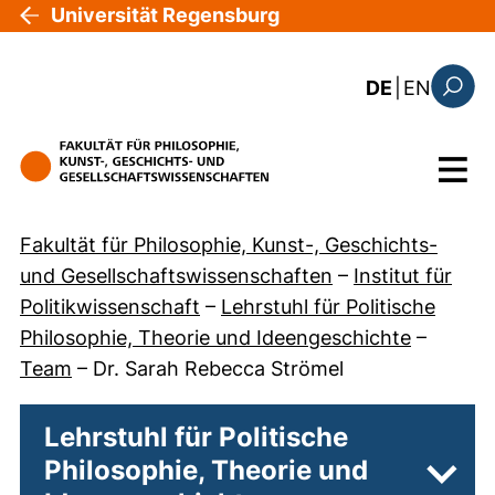
Direkt zum Inhalt
Universität Regensburg
: this 
DE
|
EN
Suchfo
Menü
Fakultät für Philosophie, Kunst-, Geschichts-
und Gesellschaftswissenschaften
–
Institut für
Politikwissenschaft
–
Lehrstuhl für Politische
Philosophie, Theorie und Ideengeschichte
–
Team
–
Dr. Sarah Rebecca Strömel
Lehrstuhl für Politische
Philosophie, Theorie und
Unter