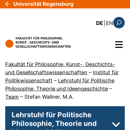
Direkt zum Inhalt
Universität Regensburg
: this 
DE
|
EN
Suchfo
Menü
Fakultät für Philosophie, Kunst-, Geschichts-
und Gesellschaftswissenschaften
–
Institut für
Politikwissenschaft
–
Lehrstuhl für Politische
Philosophie, Theorie und Ideengeschichte
–
Team
–
Stefan Wallner, M.A.
Lehrstuhl für Politische
Philosophie, Theorie und
Unter