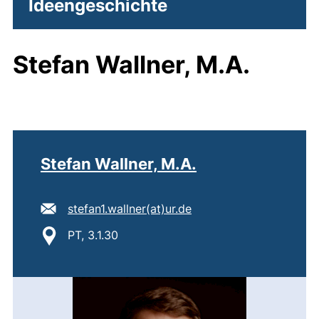
Ideengeschichte
Stefan Wallner, M.A.
Stefan Wallner, M.A.
E-Mail Adresse:
(öffnet Ihr E-Mail-Pro
stefan1.wallner​(at)​ur.de
Standort:
PT, 3.1.30