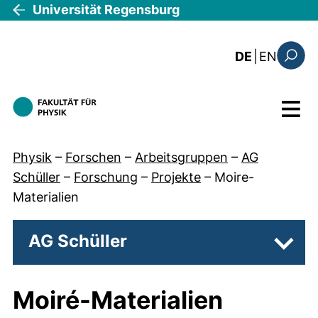
Direkt zum Inhalt
Universität Regensburg
: this 
DE
|
EN
Suchfo
Menü
Physik
–
Forschen
–
Arbeitsgruppen
–
AG
Schüller
–
Forschung
–
Projekte
–
Moire-
Materialien
AG Schüller
Unter
Moiré-Materialien