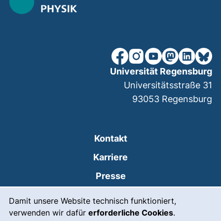
unsere Facebook-Seite (ex
unsere Instagram-Seit
unsere YouTube-Se
unsere Mastod
unsere Lin
unsere
Universität Regensburg
Universitätsstraße 31
93053
Regensburg
Kontakt
Karriere
Presse
Cookie-Hinweis
(externer Link, öffnet
Intranet
Damit unsere Website technisch funktioniert,
verwenden wir dafür
erforderliche Cookies
.
Leichte Sprache