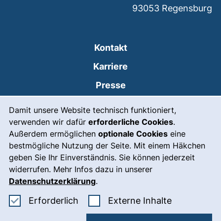
93053
Regensburg
Kontakt
Karriere
Presse
Cookie-Hinweis
(externer Link, öffnet
Intranet
Damit unsere Website technisch funktioniert,
verwenden wir dafür
erforderliche Cookies
.
Leichte Sprache
Außerdem ermöglichen
optionale Cookies
eine
Gebärdensprache
bestmögliche Nutzung der Seite. Mit einem Häkchen
geben Sie Ihr Einverständnis. Sie können jederzeit
(externer Link, öffnet
Notfall
widerrufen. Mehr Infos dazu in unserer
Impressum
Datenschutzerklärung
.
Barrierefreiheit
Erforderliche Cookies akzeptieren
: Externe In
Erforderlich
Externe Inhalte
Datenschutz