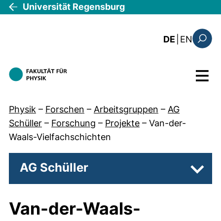
Direkt zum Inhalt
Universität Regensburg
: this 
DE
|
EN
Suchfo
Menü
Physik
–
Forschen
–
Arbeitsgruppen
–
AG
Schüller
–
Forschung
–
Projekte
–
Van-der-
Waals-Vielfachschichten
AG Schüller
Unter
Van-der-Waals-