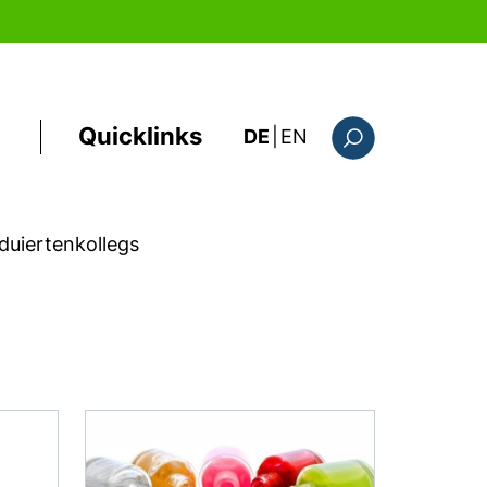
Quicklinks
: this page in Englis
DE
|
EN
Suchformular
duiertenkollegs