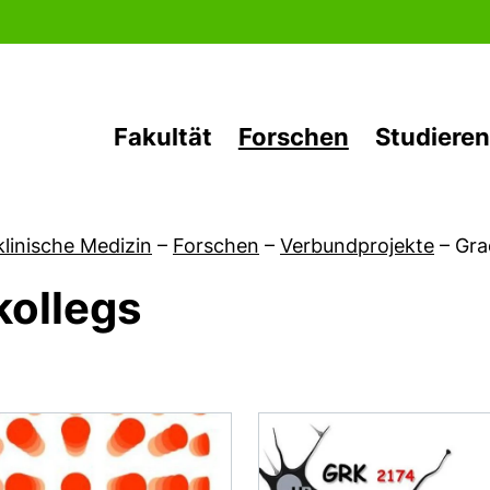
Direkt zum Inhalt
Fakultät
Forschen
Studieren
klinische Medizin
–
Forschen
–
Verbundprojekte
–
Gra
kollegs