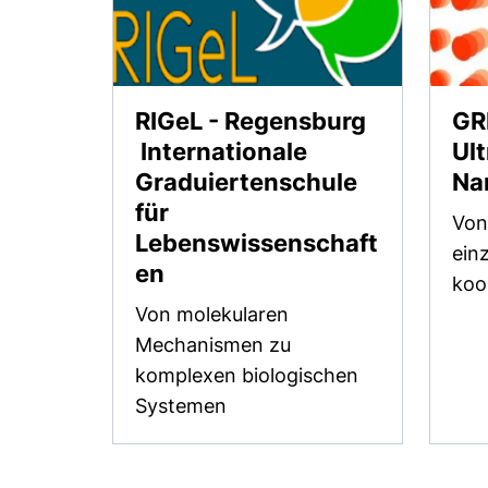
RIGeL - Regensburg
GR
Internationale
Ult
Graduiertenschule
Na
für
Von
Lebenswissenschaft
ein
(externer Link, öffnet neue
en
koo
Von molekularen
Mechanismen zu
komplexen biologischen
Systemen