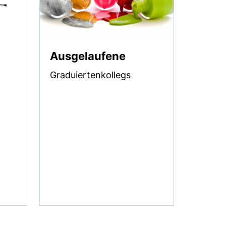
Ausgelaufene
Graduiertenkollegs
ter)