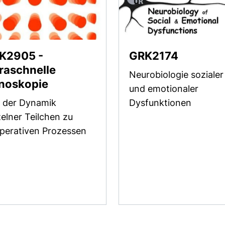
K2905 -
GRK2174
raschnelle
Neurobiologie sozialer
(externer Link, öffnet neues Fens
noskopie
und emotionaler
 der Dynamik
Dysfunktionen
zelner Teilchen zu
s Fenster)
perativen Prozessen