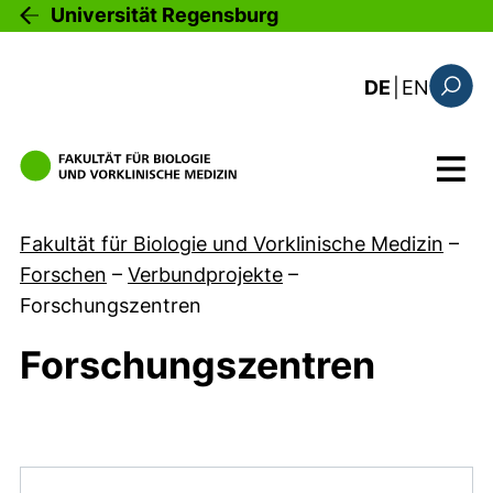
Direkt zum Inhalt
Universität Regensburg
: this 
DE
|
EN
Suchfo
Menü
Fakultät für Biologie und Vorklinische Medizin
–
Forschen
–
Verbundprojekte
–
Forschungszentren
Forschungszentren