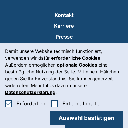
Kontakt
Karriere
Presse
Cookie-Hinweis
(externer Link, öffnet
Intranet
Damit unsere Website technisch funktioniert,
verwenden wir dafür
erforderliche Cookies
.
Leichte Sprache
Außerdem ermöglichen
optionale Cookies
eine
Gebärdensprache
bestmögliche Nutzung der Seite. Mit einem Häkchen
geben Sie Ihr Einverständnis. Sie können jederzeit
(externer Link, öffnet
Notfall
widerrufen. Mehr Infos dazu in unserer
Impressum
Datenschutzerklärung
.
Barrierefreiheit
Erforderliche Cookies akzeptieren
: Externe In
Erforderlich
Externe Inhalte
Datenschutz
Auswahl bestätigen
Cookie-Einstellungen