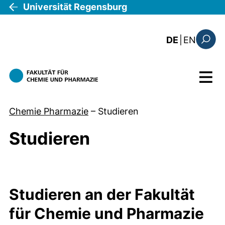
Direkt zum Inhalt
Universität Regensburg
: this 
DE
|
EN
Suchfo
Menü
Chemie Pharmazie
–
Studieren
Studieren
Studieren an der Fakultät
für Chemie und Pharmazie