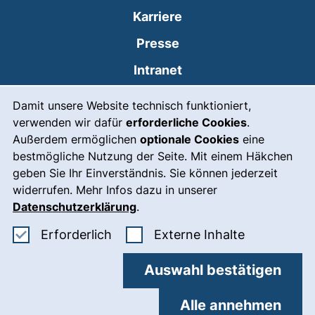
Karriere
Presse
(externer Link, öffnet
Intranet
Cookie-Hinweis
Styleguide
Damit unsere Website technisch funktioniert,
verwenden wir dafür
erforderliche Cookies
.
Leichte Sprache
Außerdem ermöglichen
optionale Cookies
eine
Gebärdensprache
bestmögliche Nutzung der Seite. Mit einem Häkchen
geben Sie Ihr Einverständnis. Sie können jederzeit
(externer Link, öffnet
Notfall
widerrufen. Mehr Infos dazu in unserer
Impressum
Datenschutzerklärung
.
Barrierefreiheit
Erforderliche Cookies akzeptieren
: Externe In
Erforderlich
Externe Inhalte
Datenschutz
Auswahl bestätigen
Cookie-Einstellungen
Alle annehmen