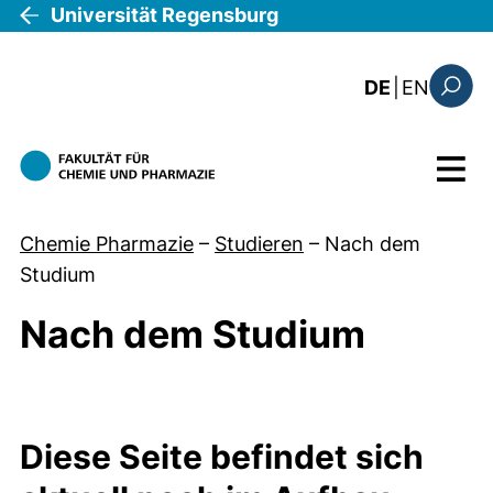
Direkt zum Inhalt
Universität Regensburg
: this 
DE
|
EN
Suchfo
Menü
Chemie Pharmazie
–
Studieren
–
Nach dem
Studium
Nach dem Studium
Diese Seite befindet sich