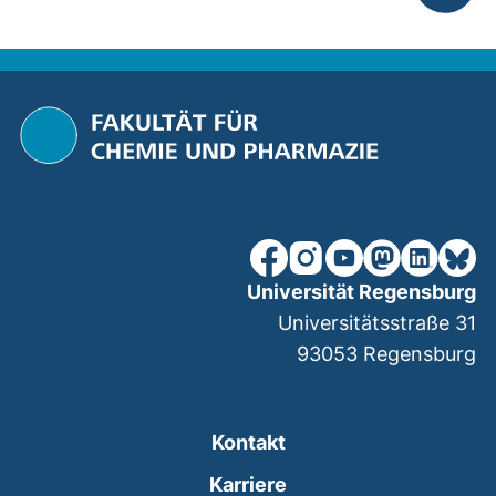
nach ob
unsere Facebook-Seite (ex
unsere Instagram-Seit
unsere YouTube-Se
unsere Mastod
unsere Lin
unsere
Universität Regensburg
Universitätsstraße 31
93053
Regensburg
Kontakt
Karriere