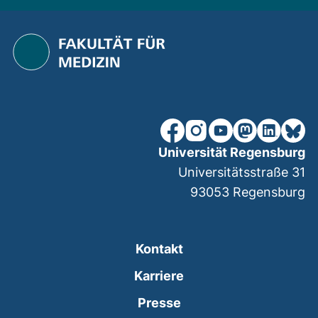
unsere Facebook-Seite (ex
unsere Instagram-Seit
unsere YouTube-Se
unsere Mastod
unsere Lin
unsere
Universität Regensburg
Universitätsstraße 31
93053
Regensburg
Kontakt
Karriere
Presse