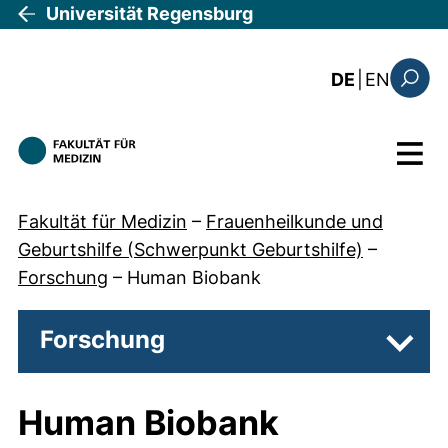
Direkt zum Inhalt
Universität Regensburg
: the c
DE
|
EN
Suchfo
Menü
Fakultät für Medizin
–
Frauenheilkunde und
Geburtshilfe (Schwerpunkt Geburtshilfe)
–
Forschung
–
Human Biobank
Forschung
Unter
Human Biobank