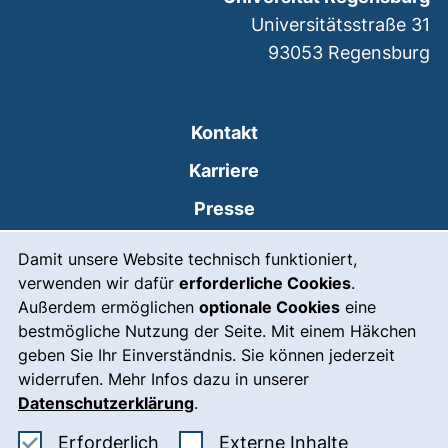
Universitätsstraße 31
93053
Regensburg
Kontakt
Karriere
Presse
Cookie-Hinweis
(externer Link, öffnet
Intranet
Damit unsere Website technisch funktioniert,
verwenden wir dafür
erforderliche Cookies
.
Leichte Sprache
Außerdem ermöglichen
optionale Cookies
eine
Gebärdensprache
bestmögliche Nutzung der Seite. Mit einem Häkchen
geben Sie Ihr Einverständnis. Sie können jederzeit
(externer Link, öffnet
Notfall
widerrufen. Mehr Infos dazu in unserer
Impressum
Datenschutzerklärung
.
Barrierefreiheit
Erforderliche Cookies akzeptieren
: Externe In
Erforderlich
Externe Inhalte