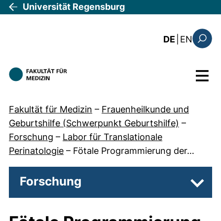
Direkt zum Inhalt
Universität Regensburg
: the c
DE
|
EN
Suchfo
Menü
Fakultät für Medizin
–
Frauenheilkunde und
Geburtshilfe (Schwerpunkt Geburtshilfe)
–
Forschung
–
Labor für Translationale
Perinatologie
–
Fötale Programmierung der…
Forschung
Unter