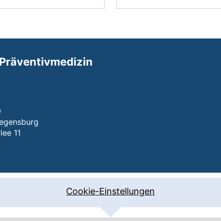
 Präventivmedizin
(öffnet Ihr E-Mail-Programm)
0
Regensburg
lee 11
Cookie-Einstellungen