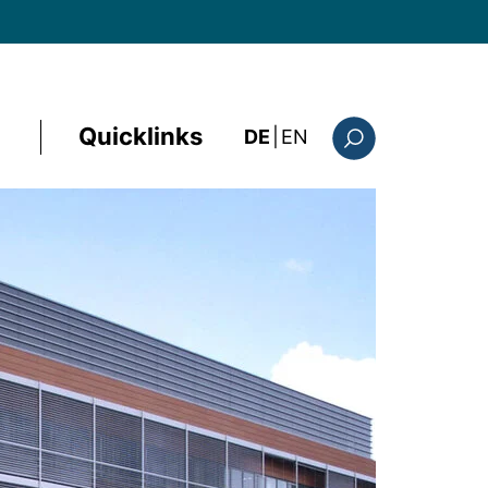
Quicklinks
: the current page i
DE
|
EN
Suchformular