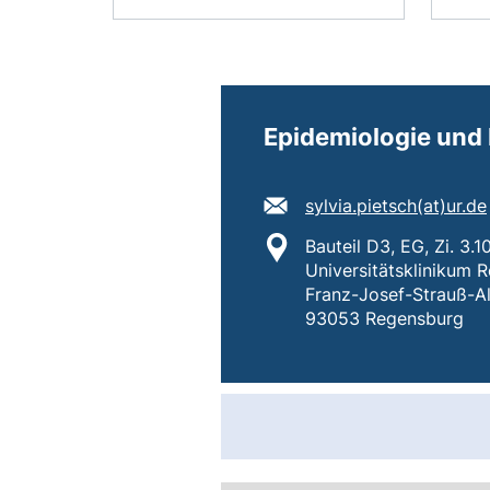
Kontakt
Epidemiologie und
E-Mail Adresse:
sylvia.pietsch​(at)​ur.de
Standort:
Bauteil D3, EG, Zi. 3.1
Universitätsklinikum 
Franz-Josef-Strauß-Al
93053 Regensburg
Kontaktkarte