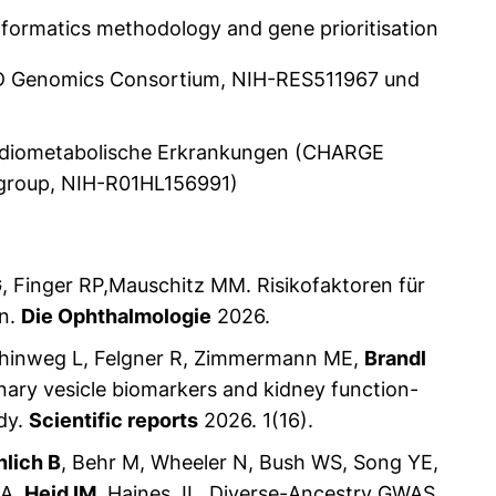
informatics methodology and gene prioritisation
MD Genomics Consortium, NIH-RES511967 und
kardiometabolische Erkrankungen (CHARGE
g group, NIH-R01HL156991)
G, Finger RP,Mauschitz MM. Risikofaktoren für
on.
Die Ophthalmologie
2026.
nhinweg L, Felgner R, Zimmermann ME,
Brandl
inary vesicle biomarkers and kidney function-
dy.
Scientific reports
2026. 1(16).
hlich B
, Behr M, Wheeler N, Bush WS, Song YE,
MA,
Heid IM
, Haines JL. Diverse-Ancestry GWAS