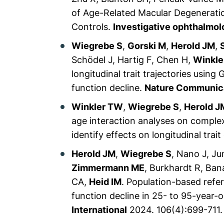
of Age-Related Macular Degenerati
Controls.
Investigative ophthalmol
Wiegrebe S
,
Gorski M
,
Herold JM
,
Schödel J, Hartig F, Chen H,
Winkl
longitudinal trait trajectories using
function decline.
Nature Communic
Winkler TW
,
Wiegrebe S
,
Herold JM
age interaction analyses on complex 
identify effects on longitudinal trai
Herold JM
,
Wiegrebe S
, Nano J, J
Zimmermann ME
, Burkhardt R, Ba
CA,
Heid IM
. Population-based refe
function decline in 25- to 95-year
International
2024.
106(4):699-711