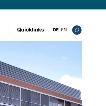
Quicklinks
: the current page i
DE
|
EN
Suchformular