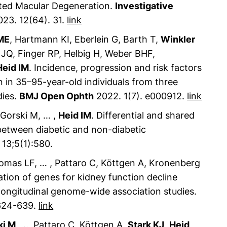
ated Macular Degeneration.
Investigative
23. 12(64). 31.
link
ME
, Hartmann KI, Eberlein G, Barth T,
Winkler
i JQ, Finger RP, Helbig H, Weber BHF,
Heid IM
. Incidence, progression and risk factors
 in 35–95-year-old individuals from three
dies.
BMJ Open Ophth
2022. 1(7). e000912.
link
 Gorski M, … ,
Heid IM
. Differential and shared
 between diabetic and non-diabetic
13;5(1):580.
omas LF, … , Pattaro C, Köttgen A, Kronenberg
ization of genes for kidney function decline
longitudinal genome-wide association studies.
624-639.
link
ki M
, ..., Pattaro C, Köttgen A,
Stark KJ
,
Heid