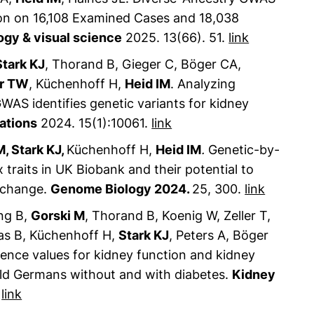
on on 16,108 Examined Cases and 18,038
ogy & visual science
2025. 13(66). 51.
link
Stark KJ
, Thorand B, Gieger C, Böger CA,
er TW
, Küchenhoff H,
Heid IM
.
Analyzing
 GWAS identifies genetic variants for kidney
ations
2024. 15(1):10061.
link
, Stark KJ,
Küchenhoff H,
Heid IM
.
Genetic-by-
traits in UK Biobank and their potential to
t change.
Genome Biology 2024.
25
, 300.
link
ung B,
Gorski M
, Thorand B, Koenig W, Zeller T,
nas B, Küchenhoff H,
Stark KJ
, Peters A, Böger
rence values for kidney function and kidney
-old Germans without and with diabetes.
Kidney
.
link