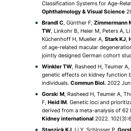
Classification Systems for Age-Rel
Ophthalmology & Visual Science
20
Brandl C
, Günther F,
Zimmermann 
TW
, Linkohr B, Heier M, Peters A, L
Küchenhoff H, Mueller A,
Stark KJ
,
of age-related macular degeneration
jointly designed German cohort stu
Winkler TW
, Rasheed H, Teumer A,
genetic effects on kidney function
individuals.
Commun Biol.
2022 Jun 
Gorsk
i
M
, Rasheed H, Teumer A, Th
F,
Heid IM
. Genetic loci and priorit
derived from a meta-analysis of 62 
Kidney international
2022.
102(3):
Stanzick KJ
, Li Y, Schlosser P,
Gors