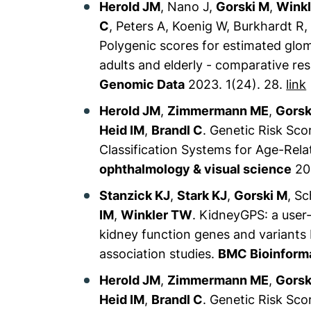
Herold JM
, Nano J,
Gorski M
,
Wink
C
, Peters A, Koenig W, Burkhardt R
Polygenic scores for estimated glome
adults and elderly - comparative r
Genomic Data
2023. 1(24). 28.
link
Herold JM
,
Zimmermann ME
,
Gorsk
Heid IM
,
Brandl C
. Genetic Risk Sco
Classification Systems for Age-Rel
ophthalmology & visual science
202
Stanzick KJ
,
Stark KJ
,
Gorski M
, S
IM
,
Winkler TW
. KidneyGPS: a user-
kidney function genes and variant
association studies.
BMC Bioinform
Herold JM
,
Zimmermann ME
,
Gorsk
Heid IM
,
Brandl C
. Genetic Risk Sco