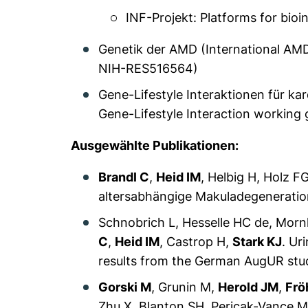
INF-Projekt: Platforms for bio
Genetik der AMD (International A
NIH-RES516564)
Gene-Lifestyle Interaktionen für 
Gene-Lifestyle Interaction workin
Ausgewählte Publikationen:
Brandl C
,
Heid IM
, Helbig H, Holz F
altersabhängige Makuladegenerati
Schnobrich L, Hesselle HC de, Mor
C
,
Heid IM
, Castrop H,
Stark KJ
. Ur
results from the German AugUR stu
Gorski M
, Grunin M,
Herold JM
,
Frö
Zhu X, Blanton SH, Pericak-Vance 