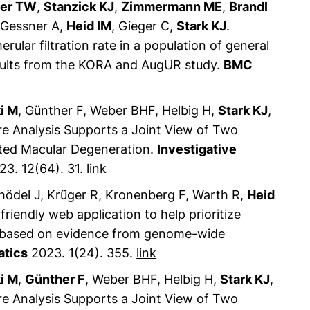
ler TW
,
Stanzick KJ
,
Zimmermann ME
,
Brandl
, Gessner A,
Heid IM
, Gieger C,
Stark KJ
.
rular filtration rate in a population of general
esults from the KORA and AugUR study.
BMC
i M
, Günther F, Weber BHF, Helbig H,
Stark KJ
,
re Analysis Supports a Joint View of Two
ated Macular Degeneration.
Investigative
3. 12(64). 31.
link
chödel J, Krüger R, Kronenberg F, Warth R,
Heid
friendly web application to help prioritize
s based on evidence from genome-wide
atics
2023. 1(24). 355.
link
i M
,
Günther F
, Weber BHF, Helbig H,
Stark KJ
,
re Analysis Supports a Joint View of Two