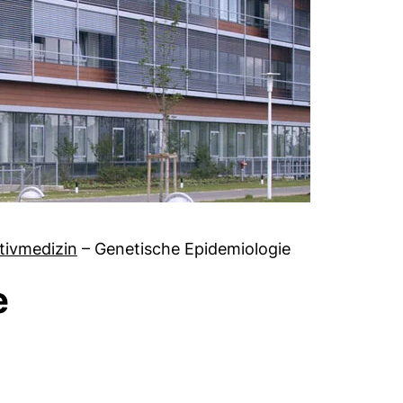
ntivmedizin
–
Genetische Epidemiologie
e