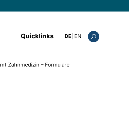
Quicklinks
: the current page i
DE
|
EN
Suchformular
amt Zahnmedizin
–
Formulare