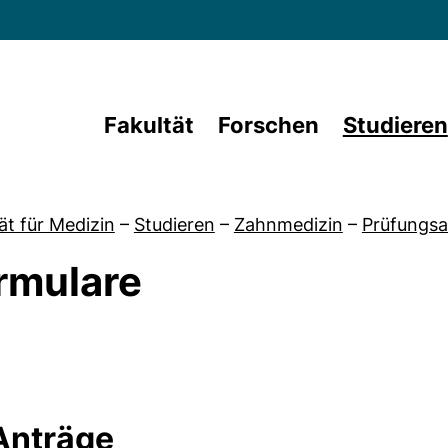
Direkt zum Inhalt
Fakultät
Forschen
Studieren
ät für Medizin
–
Studieren
–
Zahnmedizin
–
Prüfungs
rmulare
von Prüfungstermine und Anmeldefristen
Anträge