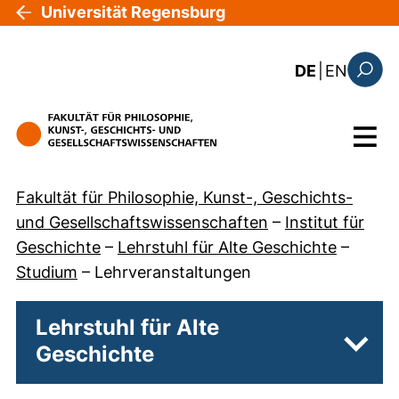
Direkt zum Inhalt
Universität Regensburg
: the c
DE
|
EN
Suchfo
Menü
Fakultät für Philosophie, Kunst-, Geschichts-
und Gesellschaftswissenschaften
–
Institut für
Geschichte
–
Lehrstuhl für Alte Geschichte
–
Studium
–
Lehrveranstaltungen
Lehrstuhl für Alte
Geschichte
Unter