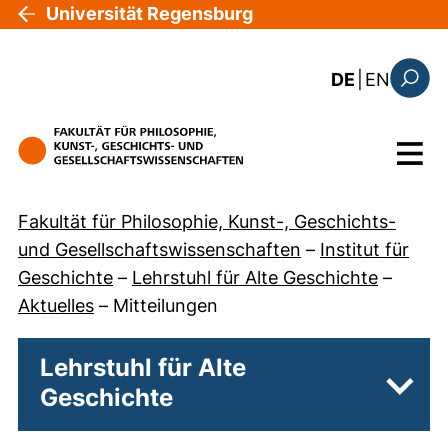
Direkt zum Inhalt
Universität Regensburg
: the c
DE
|
EN
Suchfo
Menü
Fakultät für Philosophie, Kunst-, Geschichts-
und Gesellschaftswissenschaften
–
Institut für
Geschichte
–
Lehrstuhl für Alte Geschichte
–
Aktuelles
–
Mitteilungen
Lehrstuhl für Alte
Geschichte
Unter